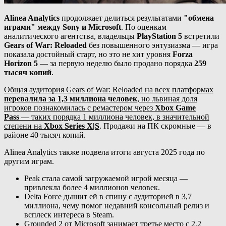
Alinea Analytics
продолжает делиться результатами
"обмена
играми" между Sony и Microsoft
. По оценкам
аналитического агентства, владельцы
PlayStation 5
встретили
Gears of War: Reloaded
без повышенного энтузиазма — игра
показала достойный старт, но это не хит уровня
Forza
Horizon 5
— за первую неделю было продано порядка
259
тысяч копий
.
Общая аудитория Gears of War: Reloaded на всех платформах
перевалила за 1,3 миллиона человек
, но львиная доля
игроков познакомилась с ремастером через
Xbox Game
Pass
— таких порядка 1 миллиона человек, в значительной
степени на
Xbox Series X|S
. Продажи на ПК скромные — в
районе 40 тысяч копий.
Alinea Analytics также подвела итоги августа 2025 года по
другим играм.
Peak стала самой загружаемой игрой месяца —
привлекла более 4 миллионов человек.
Delta Force дышит ей в спину с аудиторией в 3,7
миллиона, чему помог недавний консольный релиз и
всплеск интереса в Steam.
Grounded 2 от Microsoft занимает третье место с 2,2