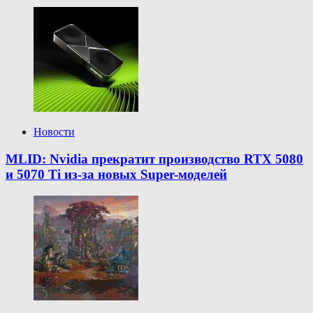
Новости
MLID: Nvidia прекратит производство RTX 5080
и 5070 Ti из-за новых Super-моделей