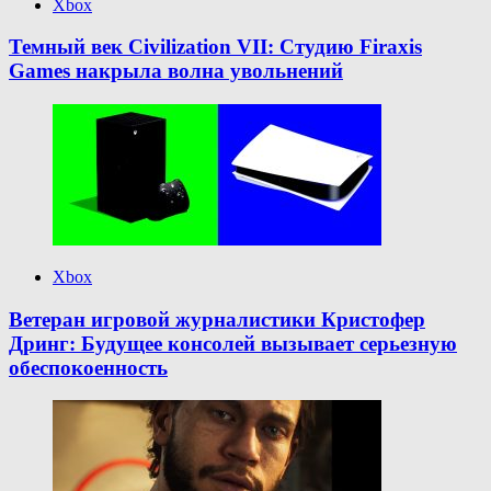
Xbox
Темный век Civilization VII: Студию Firaxis
Games накрыла волна увольнений
Xbox
Ветеран игровой журналистики Кристофер
Дринг: Будущее консолей вызывает серьезную
обеспокоенность