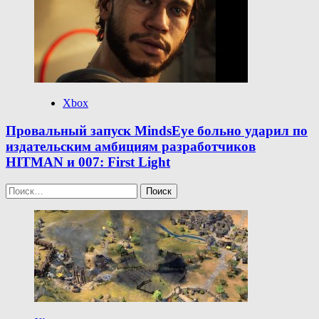
Xbox
Провальный запуск MindsEye больно ударил по
издательским амбициям разработчиков
HITMAN и 007: First Light
Найти: