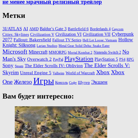
не менее мрачный релизный трейлер
Метки
3I/ATLAS
AI
Baldur's Gate 3
AMD
Battlefield 6
Borderlands 4
Capcom
Cyberpunk
Cities: Skylines
Civilization VI
Civilization VII
Civilization V
2077
Hollow
Fallout: Bakersfield
Fallout TV Series
Hell Let Loose: Vietnam
Knight: Silksong
Larian Studios
Metal Gear Solid Delta: Snake Eater
Microsoft
No
Minecraft
MMORPG
Nintendo Switch 2
Mortal Kombat 2
PlayStation
Man's Sky
Overwatch 2
PlayStation 5
PayPal
PS4
RPG
The Elder Scrolls V:
Sony
The Elder Scrolls IV: Oblivion
Steam
Xbox
Xbox
Skyrim
Unreal Engine 5
World of Warcraft
Valheim
Игры
One
Железо
Экшен
Шутер
Консоль
Софт
Вам будет интересно: