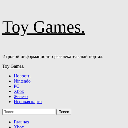
Перейти
Toy Games.
к
содержимому
Игровой информационно-развлекательный портал.
Основное
Toy Games.
меню
Новости
Nintendo
PC
Xbox
Железо
Игровая карта
Найти:
Главная
Xbox