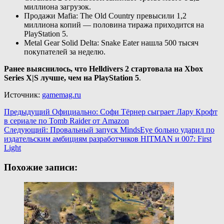
миллиона загрузок.
Продажи Mafia: The Old Country превысили 1,2
миллиона копий — половина тиража приходится на
PlayStation 5.
Metal Gear Solid Delta: Snake Eater нашла 500 тысяч
покупателей за неделю.
Ранее выяснилось, что Helldivers 2 стартовала на Xbox
Series X|S лучше, чем на PlayStation 5
.
Источник:
gamemag.ru
Навигация
Предыдущий
Официально: Софи Тёрнер сыграет Лару Крофт
в сериале по Tomb Raider от Amazon
записи
Следующий:
Провальный запуск MindsEye больно ударил по
издательским амбициям разработчиков HITMAN и 007: First
Light
Похожие записи: