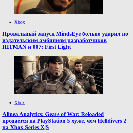
Xbox
Провальный запуск MindsEye больно ударил по
издательским амбициям разработчиков
HITMAN и 007: First Light
Xbox
Alinea Analytics: Gears of War: Reloaded
продаётся на PlayStation 5 хуже, чем Helldivers 2
на Xbox Series X|S