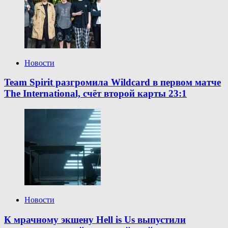
Новости
Team Spirit разгромила Wildcard в первом матче
The International, счёт второй карты 23:1
Новости
К мрачному экшену Hell is Us выпустили