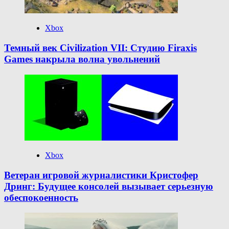
Xbox
Темный век Civilization VII: Студию Firaxis
Games накрыла волна увольнений
Xbox
Ветеран игровой журналистики Кристофер
Дринг: Будущее консолей вызывает серьезную
обеспокоенность