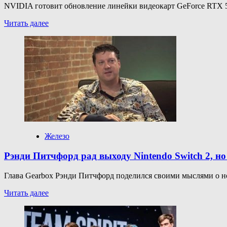
NVIDIA готовит обновление линейки видеокарт GeForce RTX 50
Прочитать
Читать далее
больше
о
RTX
5080
и
RTX
5070
Ti
скоро
будут
сняты
с
Железо
производства
Рэнди Питчфорд рад выходу Nintendo Switch 2, но
Глава Gearbox Рэнди Питчфорд поделился своими мыслями о нов
Прочитать
Читать далее
больше
о
Рэнди