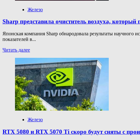
5
получат
Железо
названия
с
Sharp представила очиститель воздуха, который
отсылками
Японская компания Sharp обнародовала результаты научного и
показателей в...
Прочитать
Читать далее
больше
о
Sharp
представила
очиститель
воздуха,
который
повысит
ваш
KDA
и
урон
Железо
в
играх
RTX 5080 и RTX 5070 Ti скоро будут сняты с прои