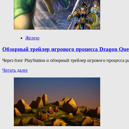
меняют
условия
события
“Убийство
боссов”
Железо
Обзорный трейлер игрового процесса Dragon Ques
Через блог PlayStation и обзорный трейлер игрового процесса р
Прочитать
Читать далее
больше
о
Обзорный
трейлер
игрового
процесса
Dragon
Quest
I
&
II