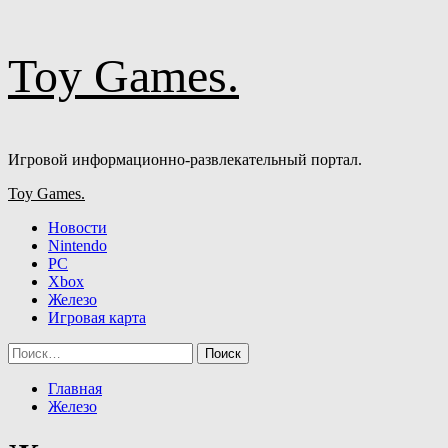
Перейти
Toy Games.
к
содержимому
Игровой информационно-развлекательный портал.
Основное
Toy Games.
меню
Новости
Nintendo
PC
Xbox
Железо
Игровая карта
Найти:
Главная
Железо