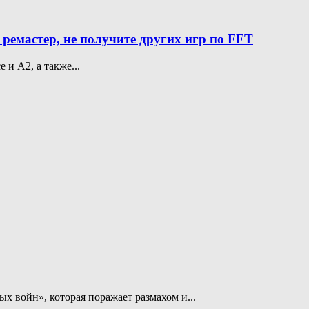
ремастер, не получите других игр по FFT
и A2, а также...
 войн», которая поражает размахом и...