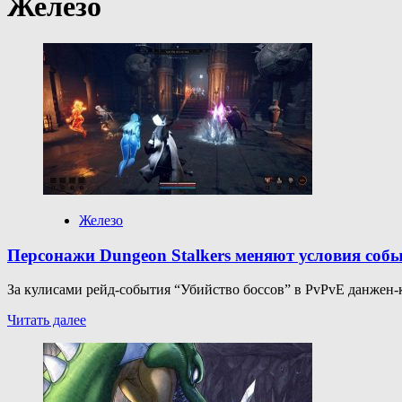
Железо
Железо
Персонажи Dungeon Stalkers меняют условия собы
За кулисами рейд-события “Убийство боссов” в PvPvE данжен-
Прочитать
Читать далее
больше
о
Персонажи
Dungeon
Stalkers