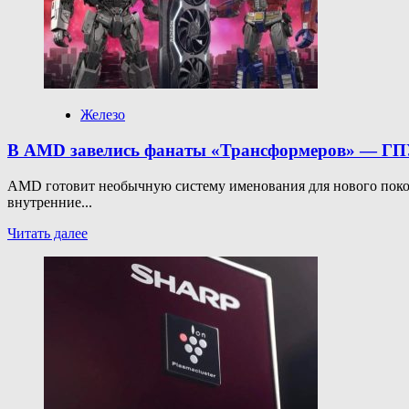
покажут
фильм
по
Street
Fighter
16
октября
Железо
2026
года,
В AMD завелись фанаты «Трансформеров» — ГПУ
есть
синопсис
AMD готовит необычную систему именования для нового поко
внутренние...
Прочитать
Читать далее
больше
о
В
AMD
завелись
фанаты
«Трансформеров»
—
ГПУ
RDNA