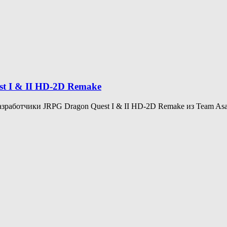
t I & II HD-2D Remake
азработчики JRPG Dragon Quest I & II HD-2D Remake из Team Asan