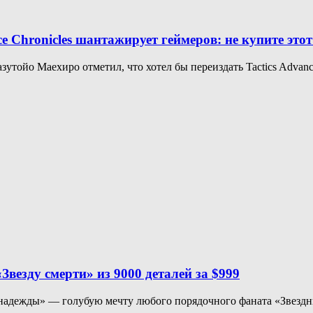
hronicles шантажирует геймеров: не купите этот 
тойо Маехиро отметил, что хотел бы переиздать Tactics Advance 
везду смерти» из 9000 деталей за $999
адежды» — голубую мечту любого порядочного фаната «Звездных