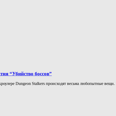
тия “Убийство боссов”
кроулерe Dungeon Stalkers происходят весьма любопытные вещи.