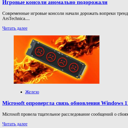
игр
Игровые консоли аномально подорожали
для
подписчиков
Современные игровые консоли начали дорожать вопреки тренда
на
ArsTechnica....
консолях
Xbox
Прочитать
Читать далее
и
больше
ПК
о
Игровые
консоли
аномально
подорожали
Железо
Microsoft опровергла связь обновления Windows 
Microsoft провела тщательное расследование сообщений о сбоя
Прочитать
Читать далее