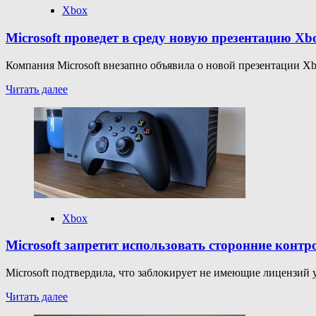
человек
Xbox
—
Game
Microsoft проведет в среду новую презентацию Xb
Pass
помог
Компания Microsoft внезапно объявила о новой презентации Xbox
Прочитать
Читать далее
больше
о
Microsoft
проведет
в
среду
новую
презентацию
Xbox
по
Xbox
играм
от
Microsoft запретит использовать сторонние конт
сторонних
партнеров
Microsoft подтвердила, что заблокирует не имеющие лицензий 
Прочитать
Читать далее
больше