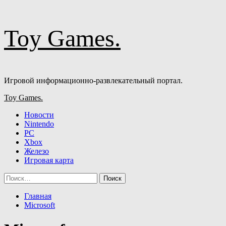
Перейти
Toy Games.
к
содержимому
Игровой информационно-развлекательный портал.
Основное
Toy Games.
меню
Новости
Nintendo
PC
Xbox
Железо
Игровая карта
Найти:
Главная
Microsoft