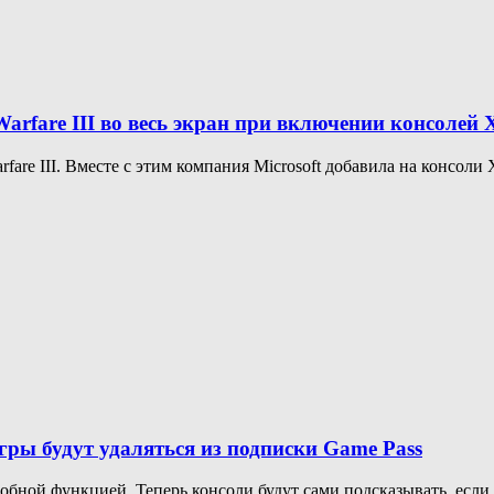
Warfare III во весь экран при включении консолей 
rfare III. Вместе с этим компания Microsoft добавила на консоли 
гры будут удаляться из подписки Game Pass
бной функцией. Теперь консоли будут сами подсказывать, если и