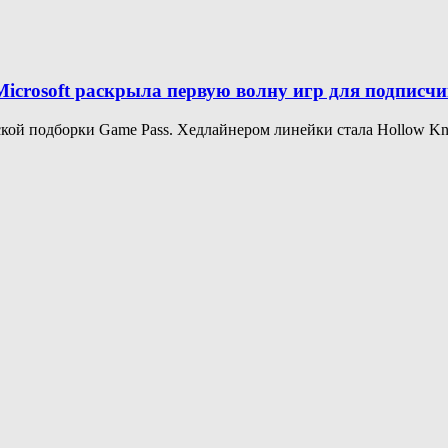
Microsoft раскрыла первую волну игр для подписч
кой подборки Game Pass. Хедлайнером линейки стала Hollow Knigh