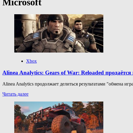
Microsoft
Xbox
Alinea Analytics: Gears of War: Reloaded продаётся 
Alinea Analytics продолжает делиться результатами "обмена игра
Прочитать
Читать далее
больше
о
Alinea
Analytics:
Gears
of
War: