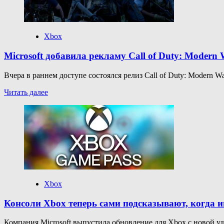
Reloaded
сыграли
более
1
Xbox
млн
человек
Microsoft добавила рекламу Call of Duty: Modern 
за
три
Вчера в раннем доступе состоялся релиз Call of Duty: Modern Wa
дня
Прочитать
Читать далее
больше
о
Microsoft
добавила
рекламу
Call
of
Duty:
Modern
Warfare
Xbox
III
во
Консоли Xbox теперь сами подсказывают, когда и
весь
экран
Компания Microsoft выпустила обновление для Xbox с новой удо