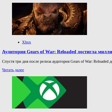
больше
о
Microsoft
опровергла
связь
обновления
Windows
11
с
поломками
Xbox
SSD
Аудитория Gears of War: Reloaded достигла милл
Спустя три дня после релиза аудитория Gears of War: Reloaded д
Прочитать
Читать далее
больше
о
Аудитория
Gears
of
War:
Reloaded
достигла
миллиона