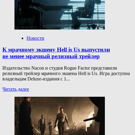
разгромила
Wildcard
в первом
матче
The
International,
счёт
Новости
второй
карты
К мрачному экшену Hell is Us выпустили
23:1
не менее мрачный релизный трейлер
Издательство Nacon и студия Rogue Factor представили
релизный трейлер мрачного экшена Hell is Us. Игра доступна
владельцам Deluxe-издания с 1...
Прочитать
Читать далее
больше
о
К мрачному
экшену
Hell
is Us выпустили
не менее
мрачный