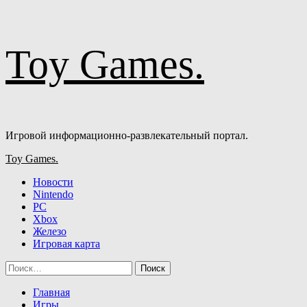
Перейти
Toy Games.
к
содержимому
Игровой информационно-развлекательный портал.
Основное
Toy Games.
меню
Новости
Nintendo
PC
Xbox
Железо
Игровая карта
Найти:
Главная
Игры