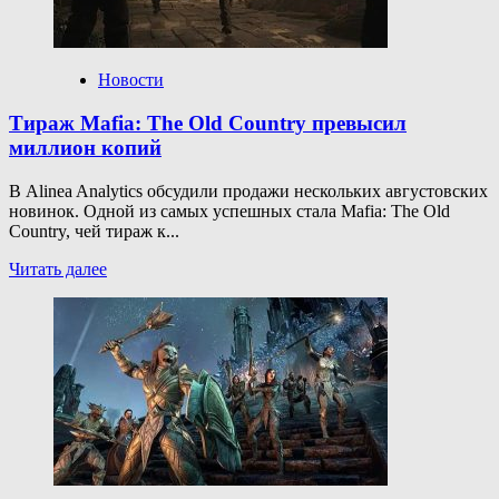
релизный
трейлер
Новости
Тираж Mafia: The Old Country превысил
миллион копий
В Alinea Analytics обсудили продажи нескольких августовских
новинок. Одной из самых успешных стала Mafia: The Old
Country, чей тираж к...
Прочитать
Читать далее
больше
о
Тираж
Mafia:
The
Old
Country
превысил
миллион
копий