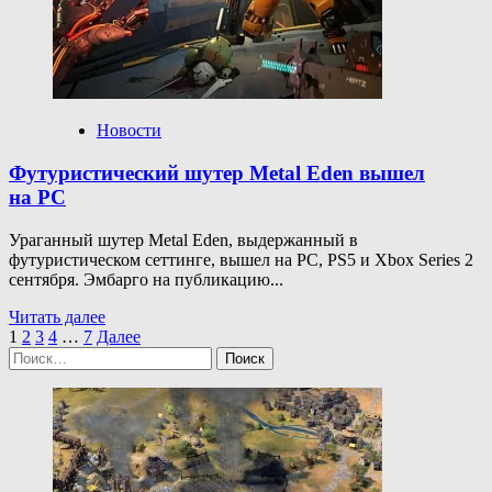
приготовили
подарки,
но не все
рады
такой
щедрости
Новости
Футуристический шутер Metal Eden вышел
на PC
Ураганный шутер Metal Eden, выдержанный в
футуристическом сеттинге, вышел на PC, PS5 и Xbox Series 2
сентября. Эмбарго на публикацию...
Прочитать
Читать далее
Пагинация
больше
1
2
3
4
…
7
Далее
Найти:
о
записей
Футуристический
шутер
Metal
Eden
вышел
на PC