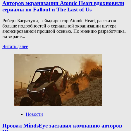
Авторов экранизации Atomic Heart вдохновили
сериалы по Fallout и The Last of Us
Роберт Багратуни, геймдиректор Atomic Heart, рассказал
больше подробностей о сериальной экранизации шутера,
анонсированной прошлой осенью. По мнению разработчика,
на экране...
Прочитать
Читать далее
больше
о
Авторов
экранизации
Atomic
Heart
вдохновили
сериалы
по Fallout
и The
Last
of Us
Новости
Провал MindsEye заставил компанию авторов