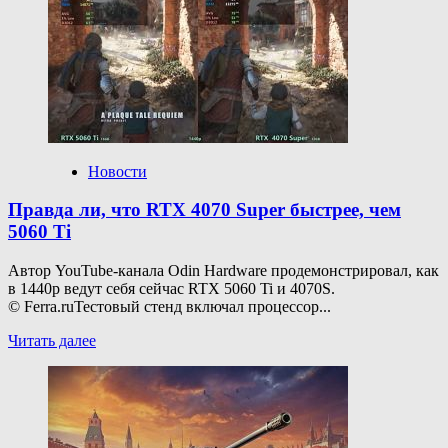
Стоит
ли покупать
RTX
5050
и 5060
в старый
комп
с матплатой
на PCIe
3.0
Новости
Правда ли, что RTX 4070 Super быстрее, чем
5060 Ti
Автор YouTube-канала Odin Hardware продемонстрировал, как
в 1440р ведут себя сейчас RTX 5060 Ti и 4070S.
© Ferra.ruТестовый стенд включал процессор...
Прочитать
Читать далее
больше
о
Правда
ли,
что
RTX