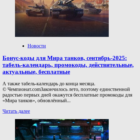
4070
Super
быстрее,
чем
5060
Ti
Новости
Бонус-коды для Мира танков, сентябрь-2025:
табель-календарь, промокоды, действительные,
актуальные, бесплатные
А также табель-календарь до конца месяца.
© Чемпионат.comЗакончилось лето, поэтому единственной
радостью первых дней окажутся бесплатные промокоды для
«Мира танков», обновлённый...
Прочитать
Читать далее
больше
о
Бонус-
коды
для