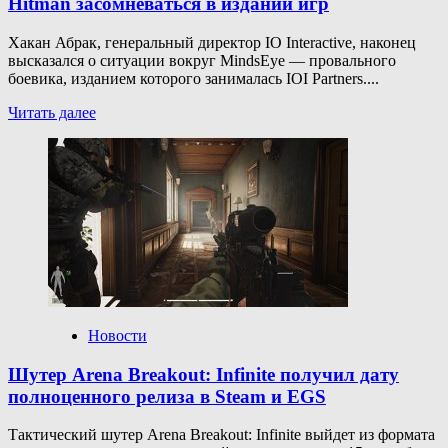
Hitman засомневаться в издании игр
Хакан Абрак, генеральный директор IO Interactive, наконец
высказался о ситуации вокруг MindsEye — провального
боевика, изданием которого занималась IOI Partners....
Прочитать
Читать далее
больше
о
Провал
MindsEye
заставил
компанию
авторов
Hitman
засомневаться
в издании
игр
Новости
Шутер Arena Breakout: Infinite получил дату
полноценного релиза в Steam и EGS
Тактический шутер Arena Breakout: Infinite выйдет из формата