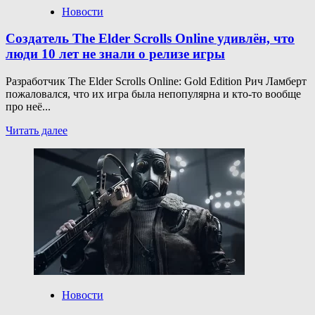
Новости
Создатель The Elder Scrolls Online удивлён, что
люди 10 лет не знали о релизе игры
Разработчик The Elder Scrolls Online: Gold Edition Рич Ламберт
пожаловался, что их игра была непопулярна и кто-то вообще
про неё...
Прочитать
Читать далее
больше
о
Создатель
The
Elder
Scrolls
Online
удивлён,
что
люди
10 лет
не знали
о релизе
Новости
игры