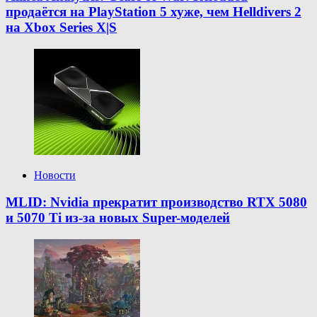
продаётся на PlayStation 5 хуже, чем Helldivers 2
на Xbox Series X|S
Новости
MLID: Nvidia прекратит производство RTX 5080
и 5070 Ti из-за новых Super-моделей