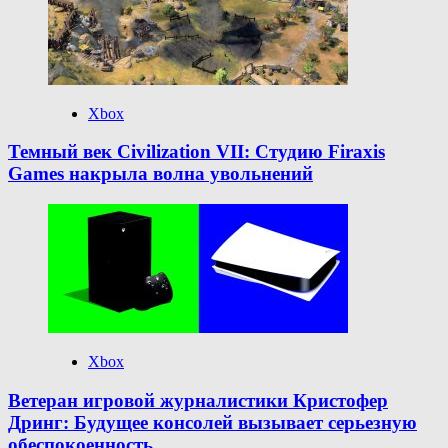
Xbox
Темный век Civilization VII: Студию Firaxis
Games накрыла волна увольнений
Xbox
Ветеран игровой журналистики Кристофер
Дринг: Будущее консолей вызывает серьезную
обеспокоенность