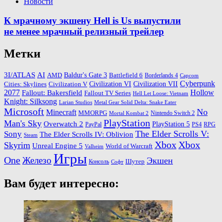
Новости
К мрачному экшену Hell is Us выпустили
не менее мрачный релизный трейлер
Метки
3I/ATLAS
AI
Baldur's Gate 3
AMD
Battlefield 6
Borderlands 4
Capcom
Cyberpunk
Cities: Skylines
Civilization VI
Civilization VII
Civilization V
2077
Hollow
Fallout: Bakersfield
Fallout TV Series
Hell Let Loose: Vietnam
Knight: Silksong
Larian Studios
Metal Gear Solid Delta: Snake Eater
Microsoft
No
Minecraft
MMORPG
Nintendo Switch 2
Mortal Kombat 2
PlayStation
Man's Sky
Overwatch 2
PlayStation 5
PayPal
PS4
RPG
The Elder Scrolls V:
Sony
The Elder Scrolls IV: Oblivion
Steam
Xbox
Xbox
Skyrim
Unreal Engine 5
World of Warcraft
Valheim
Игры
One
Железо
Экшен
Шутер
Консоль
Софт
Вам будет интересно: