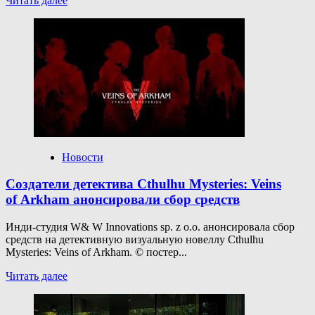
Читать далее
больше
о
возвращение
«Героев»
добавили
в список
желаемого
свыше
750
тысяч
пользователей
Steam
Новости
Создатели детектива Cthulhu Mysteries: Veins
of Arkham анонсировали сбор средств
Инди-студия W& W Innovations sp. z o.o. анонсировала сбор
средств на детективную визуальную новеллу Cthulhu
Mysteries: Veins of Arkham. © постер...
Прочитать
Читать далее
больше
о
Создатели