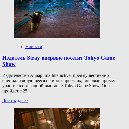
Мира
танков,
сентябрь-2025:
табель-
календарь,
промокоды,
действительные,
актуальные,
бесплатные
Новости
Издатель Stray впервые посетит Tokyo Game
Show
Издательство Annapurna Interactive, преимущественно
специализирующееся на инди-проектах, впервые примет
участие в ежегодной выставке Tokyo Game Show. Она
пройдёт с 25...
Прочитать
Читать далее
больше
о
Издатель
Stray
впервые