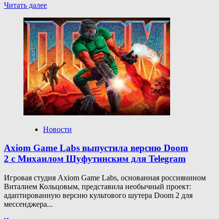
Прочитать
Читать далее
больше
о
Системные
требования
Dying
Light:
The
Beast
Новости
Axiom Game Labs выпустила версию Doom
2 c Михаилом Шуфутинским для Telegram
Игровая студия Axiom Game Labs, основанная россиянином
Виталием Кольцовым, представила необычный проект:
адаптированную версию культового шутера Doom 2 для
мессенджера...