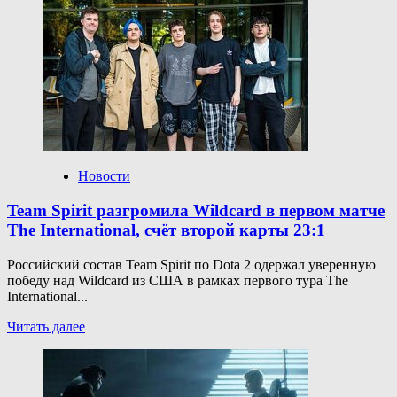
детектива
Cthulhu
Mysteries:
Veins
of Arkham
анонсировали
сбор
средств
Новости
Team Spirit разгромила Wildcard в первом матче
The International, счёт второй карты 23:1
Российский состав Team Spirit по Dota 2 одержал уверенную
победу над Wildcard из США в рамках первого тура The
International...
Прочитать
Читать далее
больше
о
Team
Spirit