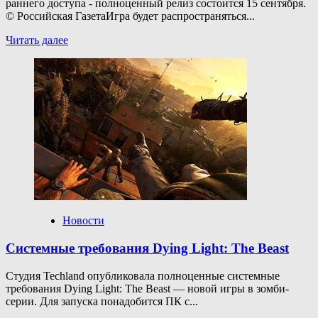
раннего доступа - полноценный релиз состоится 15 сентября.
© Российская ГазетаИгра будет распространяться...
Прочитать
Читать далее
больше
о
Шутер
Arena
Breakout:
Infinite
получил
дату
полноценного
релиза
в Steam
и EGS
Новости
Системные требования Dying Light: The Beast
Студия Techland опубликовала полноценные системные
требования Dying Light: The Beast — новой игры в зомби-
серии. Для запуска понадобится ПК с...