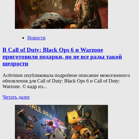
посетит
Tokyo
Game
Show
Новости
В Call of Duty: Black Ops 6 и Warzone
приготовили подарки, но не все рады такой
щедрости
Activision опубликовала подробное описание межсезонного
обновления для Call of Duty: Black Ops 6 и Call of Duty:
Warzone. © кадр из...
Прочитать
Читать далее
больше
о
В Call
of Duty:
Black
Ops
6 и Warzone