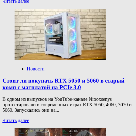
Прочитать
Читать далее
больше
о
Axiom
Game
Labs
выпустила
версию
Doom
2 c Михаилом
Шуфутинским
для
Telegram
Новости
Стоит ли покупать RTX 5050 и 5060 в старый
комп с матплатой на PCIe 3.0
В одном из выпусков на YouTube-канале Nitroxsenys
протестировали в современных играх RTX 5050, 4060, 3070 и
5060. Запускались они на...
Прочитать
Читать далее
больше
о