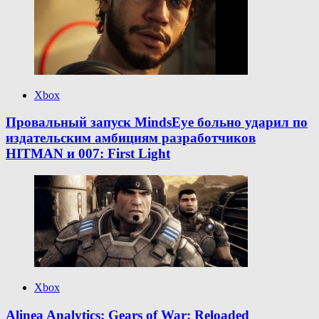
Xbox
Провальный запуск MindsEye больно ударил по
издательским амбициям разработчиков
HITMAN и 007: First Light
Xbox
Alinea Analytics: Gears of War: Reloaded