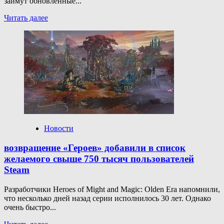
займут обновленные...
Прочитать
Читать далее
больше
о
MLID:
Nvidia
прекратит
производство
RTX
5080
и 5070
Ti из-
за
новых
Новости
Super-
моделей
возвращение «Героев» добавили в список
желаемого свыше 750 тысяч пользователей
Steam
Разработчики Heroes of Might and Magic: Olden Era напомнили,
что несколько дней назад серии исполнилось 30 лет. Однако
очень быстро...
Прочитать