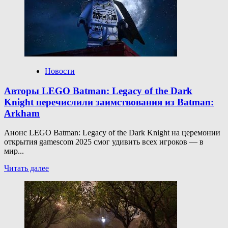
переложила
вину
за проблемы
с Unreal
Engine
5 на разработчиков
Новости
Авторы LEGO Batman: Legacy of the Dark
Knight перечислили заимствования из Batman:
Arkham
Анонс LEGO Batman: Legacy of the Dark Knight на церемонии
открытия gamescom 2025 смог удивить всех игроков — в
мир...
Прочитать
Читать далее
больше
о
Авторы
LEGO
Batman:
Legacy