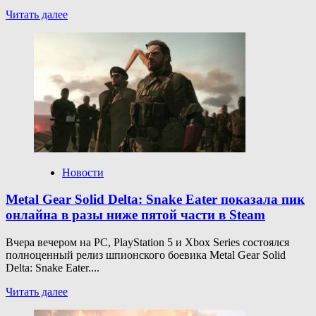
Прочитать
Читать далее
больше
о
LG выпустила
изогнутый
5K-
монитор
с частотой
144
Гц
Новости
Metal Gear Solid Delta: Snake Eater показала пик
онлайна в разы ниже пятой части в Steam
Вчера вечером на PC, PlayStation 5 и Xbox Series состоялся
полноценный релиз шпионского боевика Metal Gear Solid
Delta: Snake Eater....
Прочитать
Читать далее
больше