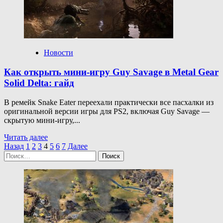
of the
Dark
Knight
перечислили
заимствования
из Batman:
Новости
Arkham
Как открыть мини-игру Guy Savage в Metal Gear
Solid Delta: гайд
В ремейк Snake Eater переехали практически все пасхалки из
оригинальной версии игры для PS2, включая Guy Savage —
скрытую мини-игру,...
Прочитать
Читать далее
Пагинация
больше
Назад
1
2
3
4
5
6
7
Далее
Найти:
о
записей
Как
открыть
мини-
игру
Guy
Savage
в Metal