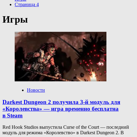
Страница 4
Игры
Новости
Darkest Dungeon 2 получила 3-й модуль для
«Королевства» — игра временно бесплатна
в Steam
Red Hook Studios выпустила Curse of the Court — последний
модуль для режима «Королевство» в Darkest Dungeon 2. В