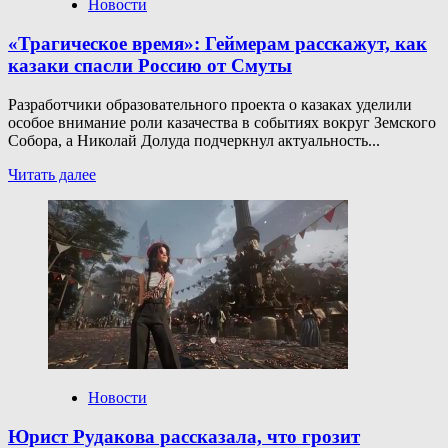
завершать
Новости
сюжет
«Трагическое время»: Геймерам расскажут, как
казаки спасли Россию от Смуты
Разработчики образовательного проекта о казаках уделили
особое внимание роли казачества в событиях вокруг Земского
Собора, а Николай Долуда подчеркнул актуальность...
Прочитать
Читать далее
больше
о
«Трагическое
время»:
Геймерам
расскажут,
как
казаки
спасли
Россию
от Смуты
Новости
Юрист Рудакова рассказала, что грозит