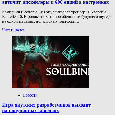
античит, апскейлеры и 600 опций в настройках
Компания Electronic Arts опубликовала трейлер ПК-версии
Battlefield 6. В ролике показали особенности будущего шутера
на одной из самых популярных платформ...
Прочитать
Читать далее
больше
о
Трейлер
ПК-
версии
Battlefield
6 — мощный
античит,
апскейлеры
и 600
опций
в настройках
Новости
Игра якутских разработчиков выходит
на популярных консолях