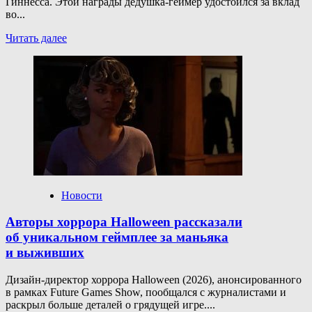
Гиннесса. Этой награды дедушка-геймер удостоился за вклад
во...
Прочитать
Читать далее
больше
о
89-
летний
стример
из КНР
получил
статус
«иконы»
Книги
рекордов
Гиннесса
Новости
Авторы хоррора Halloween рассказали
об уникальном геймплее за маньяка
и выживших
Дизайн-директор хоррора Halloween (2026), анонсированного
в рамках Future Games Show, пообщался с журналистами и
раскрыл больше деталей о грядущей игре....