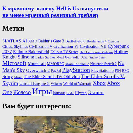
К мрачному экшену Hell is Us выпустили
не менее мрачный релизный трейлер
Метки
3I/ATLAS
AI
Baldur's Gate 3
AMD
Battlefield 6
Borderlands 4
Capcom
Cyberpunk
Cities: Skylines
Civilization VI
Civilization VII
Civilization V
2077
Hollow
Fallout: Bakersfield
Fallout TV Series
Hell Let Loose: Vietnam
Knight: Silksong
Larian Studios
Metal Gear Solid Delta: Snake Eater
Microsoft
No
Minecraft
MMORPG
Nintendo Switch 2
Mortal Kombat 2
PlayStation
Man's Sky
Overwatch 2
PlayStation 5
PayPal
PS4
RPG
The Elder Scrolls V:
Sony
The Elder Scrolls IV: Oblivion
Steam
Xbox
Xbox
Skyrim
Unreal Engine 5
World of Warcraft
Valheim
Игры
One
Железо
Экшен
Шутер
Консоль
Софт
Вам будет интересно: