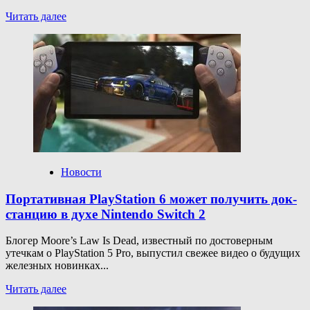
Прочитать
Читать далее
больше
о
Авторы
хоррора
Halloween
рассказали
об уникальном
геймплее
за маньяка
и выживших
Новости
Портативная PlayStation 6 может получить док-
станцию в духе Nintendo Switch 2
Блогер Moore’s Law Is Dead, известный по достоверным
утечкам о PlayStation 5 Pro, выпустил свежее видео о будущих
железных новинках...
Прочитать
Читать далее
больше