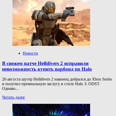
о
Metal
Gear
Solid
Delta:
Snake
Eater
показала
пик
онлайна
в разы
ниже
Новости
пятой
части
В свежем патче Helldivers 2 исправили
в Steam
невозможность купить варбонд по Halo
26 августа шутер Helldivers 2 наконец добрался до Xbox Series
и получил премиальную заслугу в стиле Halo 3: ODST.
Однако...
Прочитать
Читать далее
больше
о
В свежем
патче