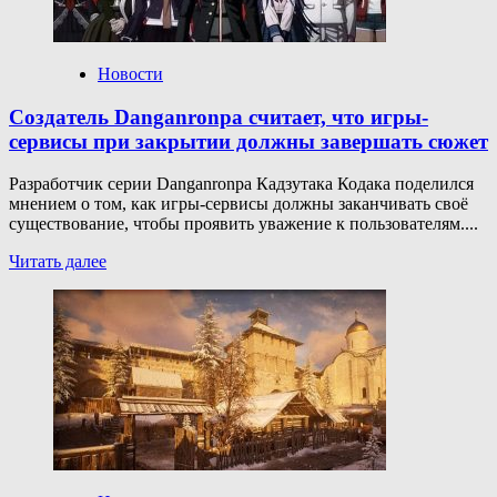
Battlefield
6 не соответствовали
требованиям
Новости
Создатель Danganronpa считает, что игры-
сервисы при закрытии должны завершать сюжет
Разработчик серии Danganronpa Кадзутака Кодака поделился
мнением о том, как игры-сервисы должны заканчивать своё
существование, чтобы проявить уважение к пользователям....
Прочитать
Читать далее
больше
о
Создатель
Danganronpa
считает,
что
игры-
сервисы
при
закрытии
должны