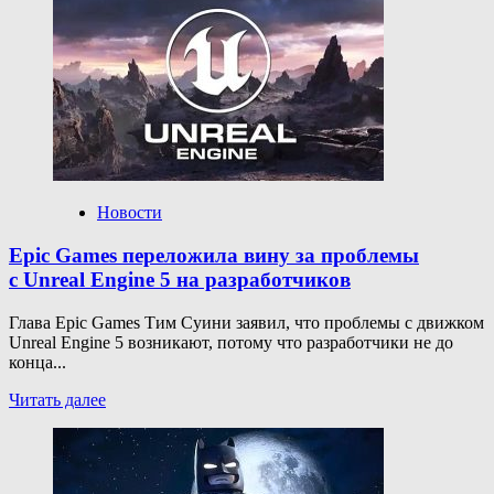
о
Портативная
PlayStation
6 может
получить
док-
станцию
в духе
Nintendo
Switch
2
Новости
Epic Games переложила вину за проблемы
с Unreal Engine 5 на разработчиков
Глава Epic Games Тим Суини заявил, что проблемы с движком
Unreal Engine 5 возникают, потому что разработчики не до
конца...
Прочитать
Читать далее
больше
о
Epic
Games