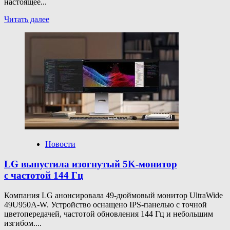
настоящее...
Прочитать
Читать далее
больше
о
Darkest
Dungeon
2 получила
3-
й
модуль
для
«Королевства»
— игра
временно
бесплатна
Новости
в Steam
LG выпустила изогнутый 5K-монитор
с частотой 144 Гц
Компания LG анонсировала 49-дюймовый монитор UltraWide
49U950A-W. Устройство оснащено IPS-панелью с точной
цветопередачей, частотой обновления 144 Гц и небольшим
изгибом....