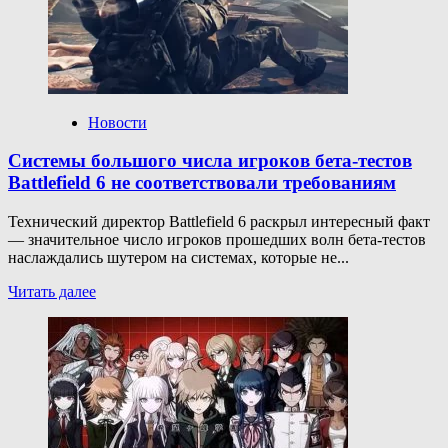
надо
забрать
прямо
сейчас,
август
2025
Новости
Системы большого числа игроков бета-тестов
Battlefield 6 не соответствовали требованиям
Технический директор Battlefield 6 раскрыл интересный факт
— значительное число игроков прошедших волн бета-тестов
наслаждались шутером на системах, которые не...
Прочитать
Читать далее
больше
о
Системы
большого
числа
игроков
бета-
тестов