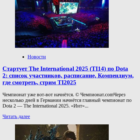
Helldivers
2 исправили
невозможность
купить
варбонд
по Halo
Новости
Стартует The International 2025 (TI14) по Dota
2: список участников, расписание, Компендиум,
где смотреть, стрим TI2025
Чемпионат уже вот-вот начнётся. © Чемпионат.comЧерез
несколько дней в Германии начнётся главный чемпионат по
Dota 2 — The International 2025. «Инт»...
Прочитать
Читать далее
больше
о
Стартует
The