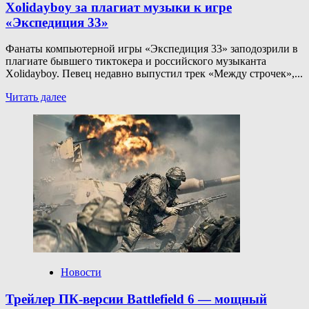
Xolidayboy за плагиат музыки к игре
«Экспедиция 33»
Фанаты компьютерной игры «Экспедиция 33» заподозрили в
плагиате бывшего тиктокера и российского музыканта
Xolidayboy. Певец недавно выпустил трек «Между строчек»,...
Прочитать
Читать далее
больше
о
Юрист
Рудакова
рассказала,
что
грозит
Xolidayboy
за плагиат
музыки
к игре
«Экспедиция
33»
Новости
Трейлер ПК-версии Battlefield 6 — мощный