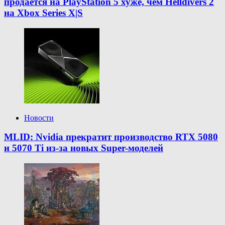
продаётся на PlayStation 5 хуже, чем Helldivers 2
на Xbox Series X|S
Новости
MLID: Nvidia прекратит производство RTX 5080
и 5070 Ti из-за новых Super-моделей