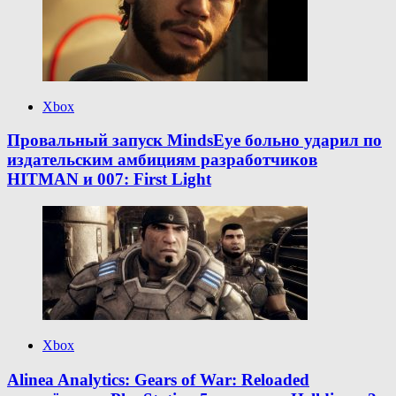
Xbox
Провальный запуск MindsEye больно ударил по
издательским амбициям разработчиков
HITMAN и 007: First Light
Xbox
Alinea Analytics: Gears of War: Reloaded