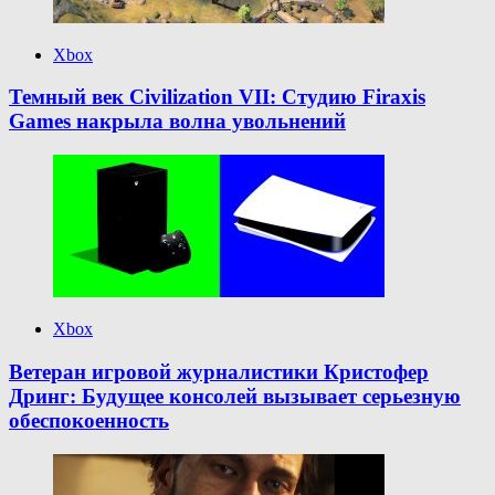
Gear
Solid
Delta:
Xbox
гайд
Темный век Civilization VII: Студию Firaxis
Games накрыла волна увольнений
Xbox
Ветеран игровой журналистики Кристофер
Дринг: Будущее консолей вызывает серьезную
обеспокоенность