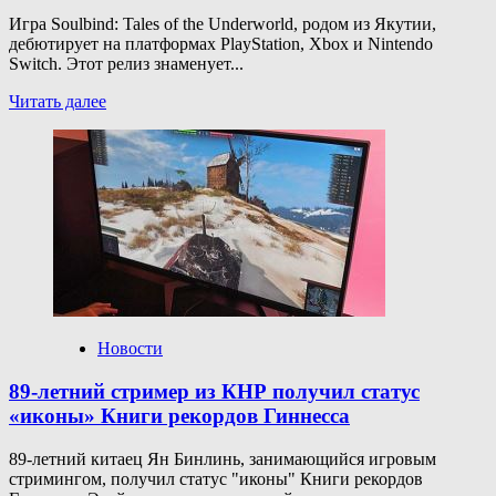
Игра Soulbind: Tales of the Underworld, родом из Якутии,
дебютирует на платформах PlayStation, Xbox и Nintendo
Switch. Этот релиз знаменует...
Прочитать
Читать далее
больше
о
Игра
якутских
разработчиков
выходит
на популярных
консолях
Новости
89-летний стример из КНР получил статус
«иконы» Книги рекордов Гиннесса
89-летний китаец Ян Бинлинь, занимающийся игровым
стримингом, получил статус "иконы" Книги рекордов