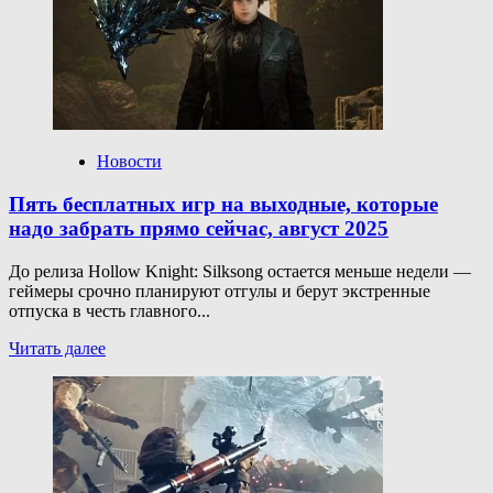
International
2025
(TI14)
по Dota
2: список
участников,
расписание,
Компендиум,
Новости
где
смотреть,
Пять бесплатных игр на выходные, которые
стрим
надо забрать прямо сейчас, август 2025
TI2025
До релиза Hollow Knight: Silksong остается меньше недели —
геймеры срочно планируют отгулы и берут экстренные
отпуска в честь главного...
Прочитать
Читать далее
больше
о
Пять
бесплатных
игр
на выходные,
которые