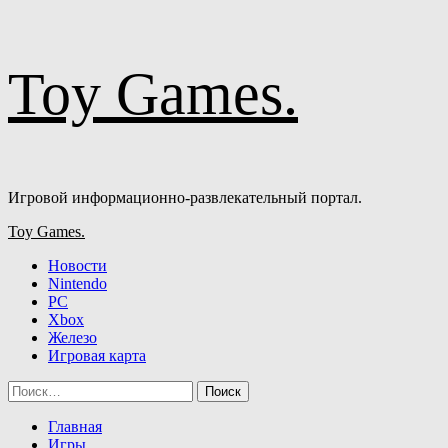
Перейти
Toy Games.
к
содержимому
Игровой информационно-развлекательный портал.
Основное
Toy Games.
меню
Новости
Nintendo
PC
Xbox
Железо
Игровая карта
Найти:
Главная
Игры