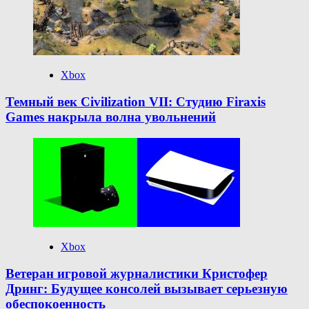
Xbox
Темный век Civilization VII: Студию Firaxis
Games накрыла волна увольнений
Xbox
Ветеран игровой журналистики Кристофер
Дринг: Будущее консолей вызывает серьезную
обеспокоенность