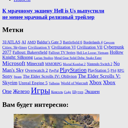
К мрачному экшену Hell is Us выпустили
не менее мрачный релизный трейлер
Метки
3I/ATLAS
AI
Baldur's Gate 3
AMD
Battlefield 6
Borderlands 4
Capcom
Cyberpunk
Cities: Skylines
Civilization VI
Civilization VII
Civilization V
2077
Hollow
Fallout: Bakersfield
Fallout TV Series
Hell Let Loose: Vietnam
Knight: Silksong
Larian Studios
Metal Gear Solid Delta: Snake Eater
Microsoft
No
Minecraft
MMORPG
Nintendo Switch 2
Mortal Kombat 2
PlayStation
Man's Sky
Overwatch 2
PlayStation 5
PayPal
PS4
RPG
The Elder Scrolls V:
Sony
The Elder Scrolls IV: Oblivion
Steam
Xbox
Xbox
Skyrim
Unreal Engine 5
World of Warcraft
Valheim
Игры
One
Железо
Экшен
Шутер
Консоль
Софт
Вам будет интересно: