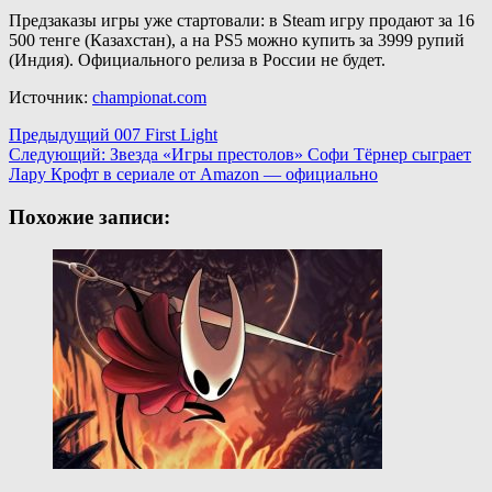
Предзаказы игры уже стартовали: в Steam игру продают за 16
500 тенге (Казахстан), а на PS5 можно купить за 3999 рупий
(Индия). Официального релиза в России не будет.
Источник:
championat.com
Навигация
Предыдущий
007 First Light
Следующий:
Звезда «Игры престолов» Софи Тёрнер сыграет
записи
Лару Крофт в сериале от Amazon — официально
Похожие записи: