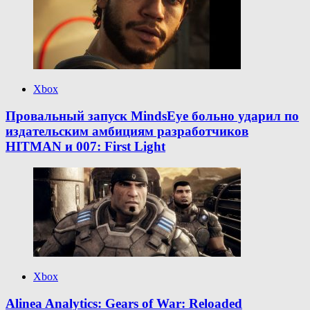
Xbox
Провальный запуск MindsEye больно ударил по
издательским амбициям разработчиков
HITMAN и 007: First Light
Xbox
Alinea Analytics: Gears of War: Reloaded