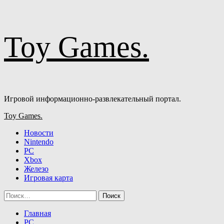
Перейти
Toy Games.
к
содержимому
Игровой информационно-развлекательный портал.
Основное
Toy Games.
меню
Новости
Nintendo
PC
Xbox
Железо
Игровая карта
Найти:
Главная
PC