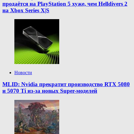
продаётся на PlayStation 5 хуже, чем Helldivers 2
на Xbox Series X|S
Новости
MLID: Nvidia прекратит производство RTX 5080
и 5070 Ti из-за новых Super-моделей