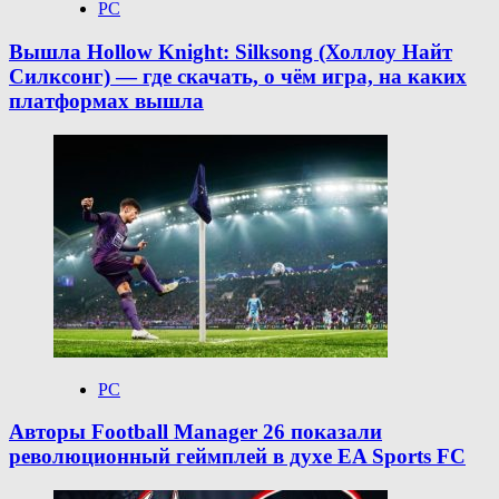
PC
Вышла Hollow Knight: Silksong (Холлоу Найт
Силксонг) — где скачать, о чём игра, на каких
платформах вышла
PC
Авторы Football Manager 26 показали
революционный геймплей в духе EA Sports FC