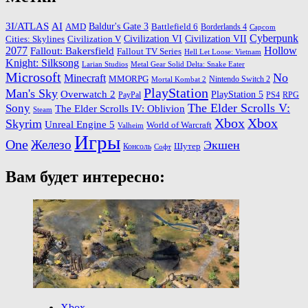
3I/ATLAS
AI
Baldur's Gate 3
AMD
Battlefield 6
Borderlands 4
Capcom
Cyberpunk
Cities: Skylines
Civilization VI
Civilization VII
Civilization V
2077
Hollow
Fallout: Bakersfield
Fallout TV Series
Hell Let Loose: Vietnam
Knight: Silksong
Larian Studios
Metal Gear Solid Delta: Snake Eater
Microsoft
No
Minecraft
MMORPG
Nintendo Switch 2
Mortal Kombat 2
PlayStation
Man's Sky
Overwatch 2
PlayStation 5
PayPal
PS4
RPG
The Elder Scrolls V:
Sony
The Elder Scrolls IV: Oblivion
Steam
Xbox
Xbox
Skyrim
Unreal Engine 5
World of Warcraft
Valheim
Игры
One
Железо
Экшен
Шутер
Консоль
Софт
Вам будет интересно:
Xbox