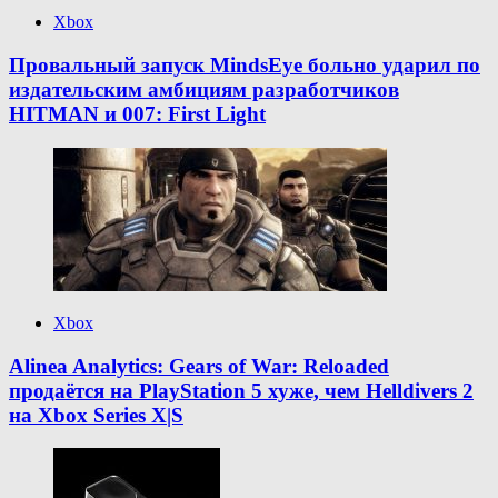
Xbox
Провальный запуск MindsEye больно ударил по
издательским амбициям разработчиков
HITMAN и 007: First Light
Xbox
Alinea Analytics: Gears of War: Reloaded
продаётся на PlayStation 5 хуже, чем Helldivers 2
на Xbox Series X|S