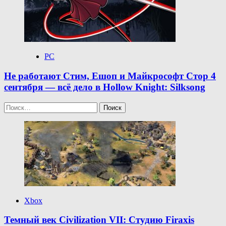
PC
Не работают Стим, Ешоп и Майкрософт Стор 4
сентября — всё дело в Hollow Knight: Silksong
Найти:
Xbox
Темный век Civilization VII: Студию Firaxis