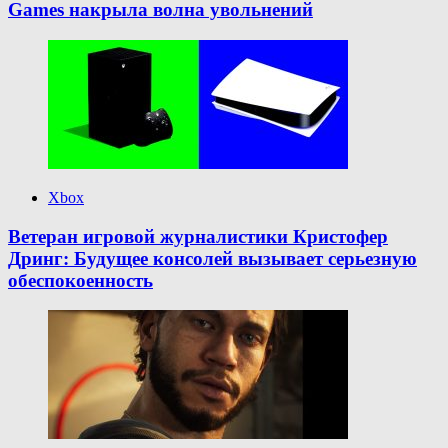
Games накрыла волна увольнений
Xbox
Ветеран игровой журналистики Кристофер
Дринг: Будущее консолей вызывает серьезную
обеспокоенность