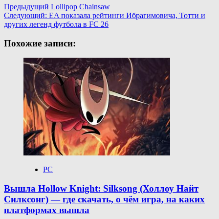
Навигация
Предыдущий
Lollipop Chainsaw
Следующий:
EA показала рейтинги Ибрагимовича, Тотти и
записи
других легенд футбола в FC 26
Похожие записи:
PC
Вышла Hollow Knight: Silksong (Холлоу Найт
Силксонг) — где скачать, о чём игра, на каких
платформах вышла