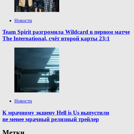
Новости
Team Spirit разгромила Wildcard в первом матче
The International, счёт второй карты 23:1
Новости
К мрачному экшену Hell is Us выпустили
не менее мрачный релизный трейлер
Метки