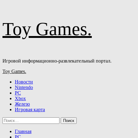
Перейти
Toy Games.
к
содержимому
Игровой информационно-развлекательный портал.
Основное
Toy Games.
меню
Новости
Nintendo
PC
Xbox
Железо
Игровая карта
Найти:
Главная
PC