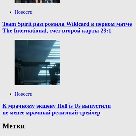
Новости
Team Spirit разгромила Wildcard в первом матче
The International, счёт второй карты 23:1
Новости
К мрачному экшену Hell is Us выпустили
не менее мрачный релизный трейлер
Метки