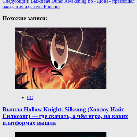
Следующий:
Выживач Dune: Awakening по «Дюне» превзошёл
записи
ожидания издателя Funcom
Похожие записи:
PC
Вышла Hollow Knight: Silksong (Холлоу Найт
Силксонг) — где скачать, о чём игра, на каких
платформах вышла