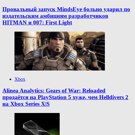
Провальный запуск MindsEye больно ударил по
издательским амбициям разработчиков
HITMAN и 007: First Light
Xbox
Alinea Analytics: Gears of War: Reloaded
продаётся на PlayStation 5 хуже, чем Helldivers 2
на Xbox Series X|S