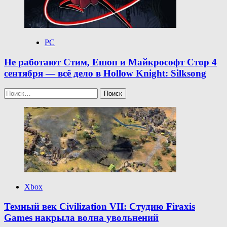
PC
Не работают Стим, Ешоп и Майкрософт Стор 4
сентября — всё дело в Hollow Knight: Silksong
Найти:
Xbox
Темный век Civilization VII: Студию Firaxis
Games накрыла волна увольнений