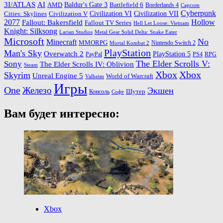
3I/ATLAS
AI
Baldur's Gate 3
AMD
Battlefield 6
Borderlands 4
Capcom
Cyberpunk
Cities: Skylines
Civilization VI
Civilization VII
Civilization V
2077
Hollow
Fallout: Bakersfield
Fallout TV Series
Hell Let Loose: Vietnam
Knight: Silksong
Larian Studios
Metal Gear Solid Delta: Snake Eater
Microsoft
No
Minecraft
MMORPG
Nintendo Switch 2
Mortal Kombat 2
PlayStation
Man's Sky
Overwatch 2
PlayStation 5
PayPal
PS4
RPG
The Elder Scrolls V:
Sony
The Elder Scrolls IV: Oblivion
Steam
Xbox
Xbox
Skyrim
Unreal Engine 5
World of Warcraft
Valheim
Игры
One
Железо
Экшен
Шутер
Консоль
Софт
Вам будет интересно:
Xbox