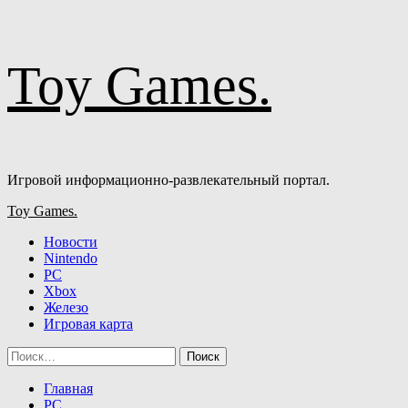
Перейти
Toy Games.
к
содержимому
Игровой информационно-развлекательный портал.
Основное
Toy Games.
меню
Новости
Nintendo
PC
Xbox
Железо
Игровая карта
Найти:
Главная
PC