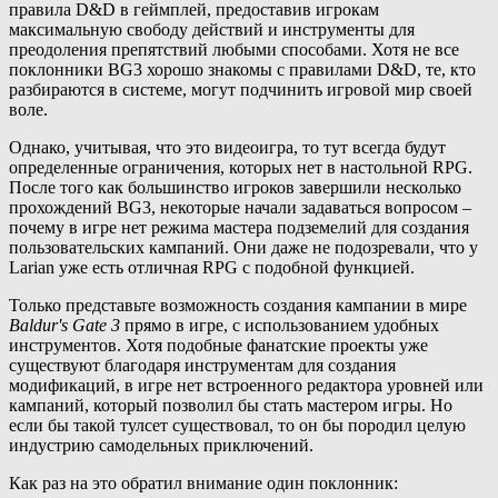
правила D&D в геймплей, предоставив игрокам
максимальную свободу действий и инструменты для
преодоления препятствий любыми способами. Хотя не все
поклонники BG3 хорошо знакомы с правилами D&D, те, кто
разбираются в системе, могут подчинить игровой мир своей
воле.
Однако, учитывая, что это видеоигра, то тут всегда будут
определенные ограничения, которых нет в настольной RPG.
После того как большинство игроков завершили несколько
прохождений BG3, некоторые начали задаваться вопросом –
почему в игре нет режима мастера подземелий для создания
пользовательских кампаний. Они даже не подозревали, что у
Larian уже есть отличная RPG с подобной функцией.
Только представьте возможность создания кампании в мире
Baldur's Gate 3
прямо в игре, с использованием удобных
инструментов. Хотя подобные фанатские проекты уже
существуют благодаря инструментам для создания
модификаций, в игре нет встроенного редактора уровней или
кампаний, который позволил бы стать мастером игры. Но
если бы такой тулсет существовал, то он бы породил целую
индустрию самодельных приключений.
Как раз на это обратил внимание один поклонник: