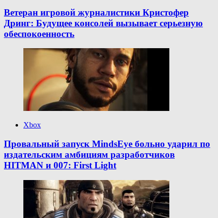
Ветеран игровой журналистики Кристофер
Дринг: Будущее консолей вызывает серьезную
обеспокоенность
Xbox
Провальный запуск MindsEye больно ударил по
издательским амбициям разработчиков
HITMAN и 007: First Light