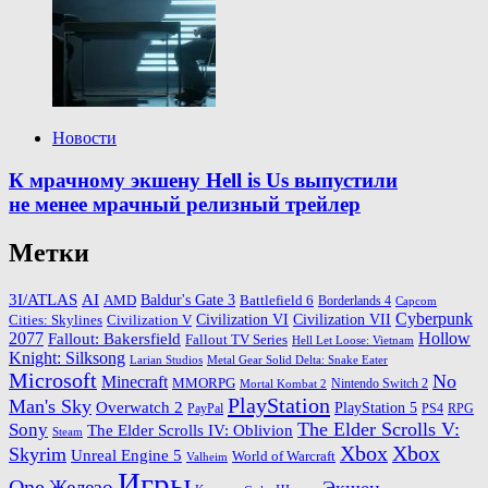
Новости
К мрачному экшену Hell is Us выпустили
не менее мрачный релизный трейлер
Метки
3I/ATLAS
AI
Baldur's Gate 3
AMD
Battlefield 6
Borderlands 4
Capcom
Cyberpunk
Cities: Skylines
Civilization VI
Civilization VII
Civilization V
2077
Hollow
Fallout: Bakersfield
Fallout TV Series
Hell Let Loose: Vietnam
Knight: Silksong
Larian Studios
Metal Gear Solid Delta: Snake Eater
Microsoft
No
Minecraft
MMORPG
Nintendo Switch 2
Mortal Kombat 2
PlayStation
Man's Sky
Overwatch 2
PlayStation 5
PayPal
PS4
RPG
The Elder Scrolls V:
Sony
The Elder Scrolls IV: Oblivion
Steam
Xbox
Xbox
Skyrim
Unreal Engine 5
World of Warcraft
Valheim
Игры
One
Железо
Экшен