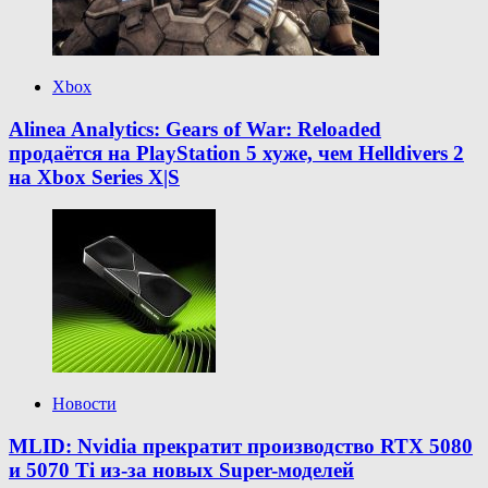
Xbox
Alinea Analytics: Gears of War: Reloaded
продаётся на PlayStation 5 хуже, чем Helldivers 2
на Xbox Series X|S
Новости
MLID: Nvidia прекратит производство RTX 5080
и 5070 Ti из-за новых Super-моделей