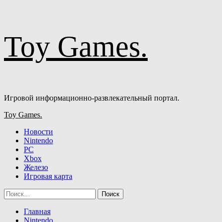
Перейти
Toy Games.
к
содержимому
Игровой информационно-развлекательный портал.
Основное
Toy Games.
меню
Новости
Nintendo
PC
Xbox
Железо
Игровая карта
Найти:
Главная
Nintendo