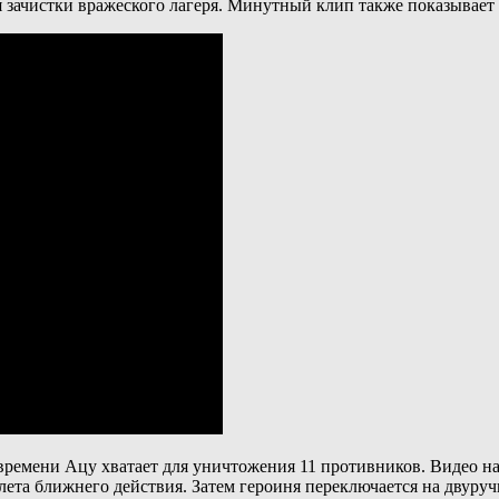
я зачистки вражеского лагеря. Минутный клип также показывает
 времени Ацу хватает для уничтожения 11 противников. Видео на
лета ближнего действия. Затем героиня переключается на двур