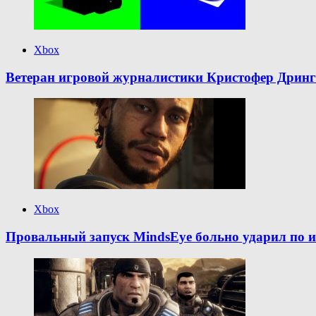
Xbox
Ветеран игровой журналистики Кристофер Дринг:
Xbox
Провальный запуск MindsEye больно ударил по и