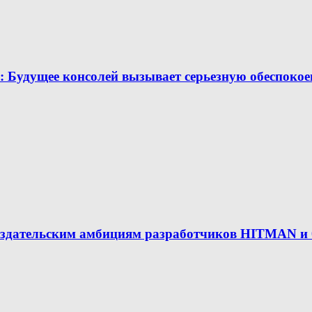
 Будущее консолей вызывает серьезную обеспокое
здательским амбициям разработчиков HITMAN и 00