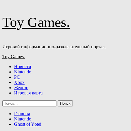
Перейти
Toy Games.
к
содержимому
Игровой информационно-развлекательный портал.
Основное
Toy Games.
меню
Новости
Nintendo
PC
Xbox
Железо
Игровая карта
Найти:
Главная
Nintendo
Ghost of Yōtei