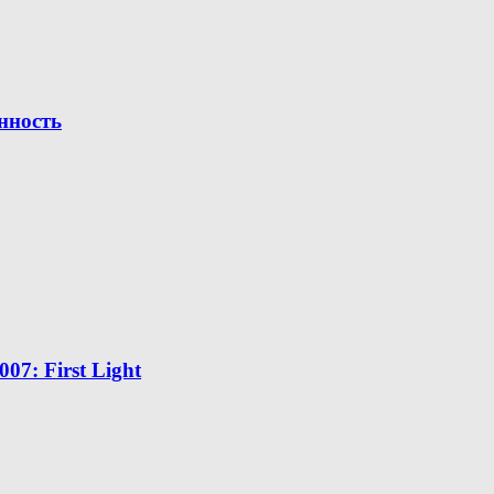
нность
7: First Light