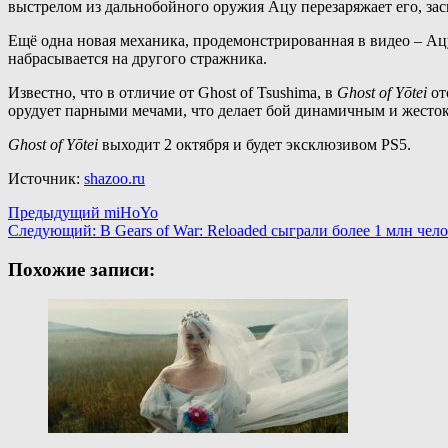
выстрелом из дальнобойного оружия Ацу перезаряжает его, зас
Ещё одна новая механика, продемонстрированная в видео – Ацу
набрасывается на другого стражника.
Известно, что в отличие от Ghost of Tsushima, в
Ghost of Yōtei
от
орудует парными мечами, что делает бой динамичным и жесто
Ghost of Yōtei
выходит 2 октября и будет эксклюзивом PS5.
Источник:
shazoo.ru
Навигация
Предыдущий
miHoYo
Следующий:
В Gears of War: Reloaded сыграли более 1 млн чело
записи
Похожие записи: