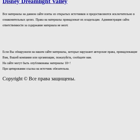
Disney Dreamlight Valley
Все материалы на данном сайте взяты из открытых источников и предоставляются исключительно в
ознакомительных целях. Права на материалы принадлежат их владельцам. Администрация сайта
ответственности за содержание материала не несет.
Если Вы обнаружили на нашем сайте материалы, которые нарушают авторские права, принадлежащие
Вам, Вашей компании или организации, пожалуйста, сообщите нам.
На сайте могут быть опубликованы материалы 18+!
При цитировании ссылка на источник обязательна.
Copyright © Все права защищены.