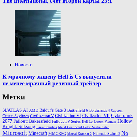
The International, счёт второй карты 23:1
Новости
К мрачному экшену Hell is Us выпустили
не менее мрачный релизный трейлер
Метки
3I/ATLAS
AI
Baldur's Gate 3
AMD
Battlefield 6
Borderlands 4
Capcom
Cyberpunk
Cities: Skylines
Civilization VI
Civilization VII
Civilization V
2077
Hollow
Fallout: Bakersfield
Fallout TV Series
Hell Let Loose: Vietnam
Knight: Silksong
Larian Studios
Metal Gear Solid Delta: Snake Eater
Microsoft
No
Minecraft
MMORPG
Nintendo Switch 2
Mortal Kombat 2