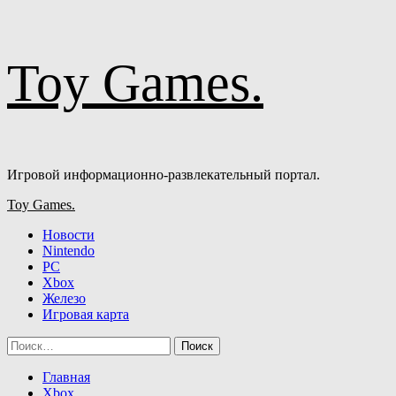
Перейти
Toy Games.
к
содержимому
Игровой информационно-развлекательный портал.
Основное
Toy Games.
меню
Новости
Nintendo
PC
Xbox
Железо
Игровая карта
Найти:
Главная
Xbox