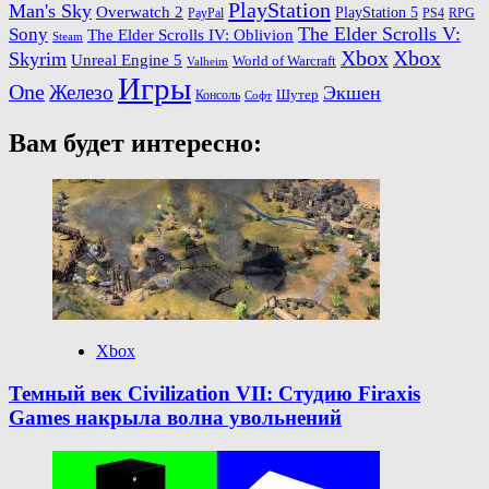
PlayStation
Man's Sky
Overwatch 2
PlayStation 5
PayPal
PS4
RPG
The Elder Scrolls V:
Sony
The Elder Scrolls IV: Oblivion
Steam
Xbox
Xbox
Skyrim
Unreal Engine 5
World of Warcraft
Valheim
Игры
One
Железо
Экшен
Шутер
Консоль
Софт
Вам будет интересно:
Xbox
Темный век Civilization VII: Студию Firaxis
Games накрыла волна увольнений