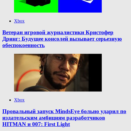
Xbox
Ветеран игровой журналистики Кристофер
Дринг: Будущее консолей вызывает серьезную
обеспокоенность
Xbox
Провальный запуск MindsEye больно ударил по
издательским амбициям разработчиков
HITMAN и 007: First Light