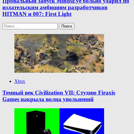
Провальный запуск MindsEye больно ударил по
издательским амбициям разработчиков
HITMAN и 007: First Light
Найти:
Xbox
Темный век Civilization VII: Студию Firaxis
Games накрыла волна увольнений