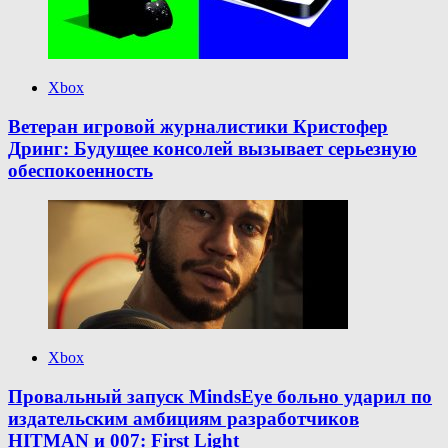
Xbox
Ветеран игровой журналистики Кристофер
Дринг: Будущее консолей вызывает серьезную
обеспокоенность
Xbox
Провальный запуск MindsEye больно ударил по
издательским амбициям разработчиков
HITMAN и 007: First Light