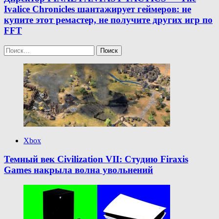
Ivalice Chronicles шантажирует геймеров: не
купите этот ремастер, не получите других игр по
FFT
Найти:
Xbox
Темный век Civilization VII: Студию Firaxis
Games накрыла волна увольнений