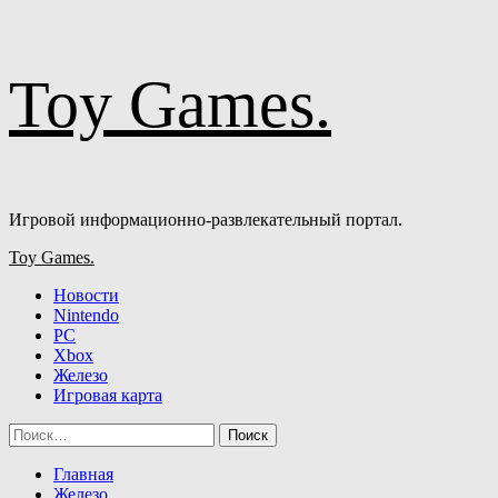
Перейти
Toy Games.
к
содержимому
Игровой информационно-развлекательный портал.
Основное
Toy Games.
меню
Новости
Nintendo
PC
Xbox
Железо
Игровая карта
Найти:
Главная
Железо