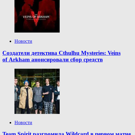
Новости
Создатели детектива Cthulhu Mysteries: Veins
of Arkham анонсировали сбор средств
Новости
Team Spirit разгромила Wildcard в первом матче