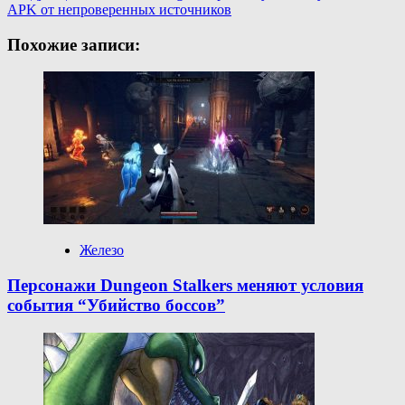
APK от непроверенных источников
Похожие записи:
Железо
Персонажи Dungeon Stalkers меняют условия
события “Убийство боссов”