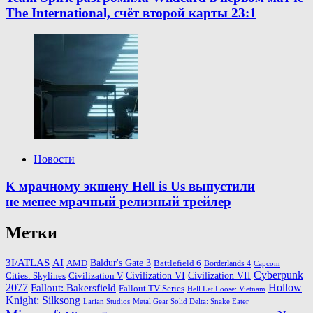
The International, счёт второй карты 23:1
Новости
К мрачному экшену Hell is Us выпустили
не менее мрачный релизный трейлер
Метки
3I/ATLAS
AI
Baldur's Gate 3
AMD
Battlefield 6
Borderlands 4
Capcom
Cyberpunk
Cities: Skylines
Civilization VI
Civilization VII
Civilization V
2077
Hollow
Fallout: Bakersfield
Fallout TV Series
Hell Let Loose: Vietnam
Knight: Silksong
Larian Studios
Metal Gear Solid Delta: Snake Eater