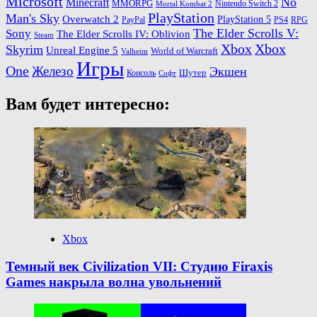
Microsoft
No
Minecraft
MMORPG
Nintendo Switch 2
Mortal Kombat 2
PlayStation
Man's Sky
Overwatch 2
PlayStation 5
PayPal
PS4
RPG
The Elder Scrolls V:
Sony
The Elder Scrolls IV: Oblivion
Steam
Xbox
Xbox
Skyrim
Unreal Engine 5
World of Warcraft
Valheim
Игры
One
Железо
Экшен
Шутер
Консоль
Софт
Вам будет интересно:
Xbox
Темный век Civilization VII: Студию Firaxis
Games накрыла волна увольнений