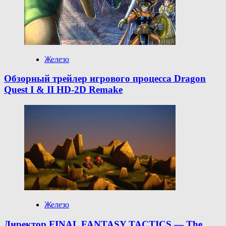
Железо
Обзорный трейлер игрового процесса Dragon
Quest I & II HD-2D Remake
Железо
Директор FINAL FANTASY TACTICS — The