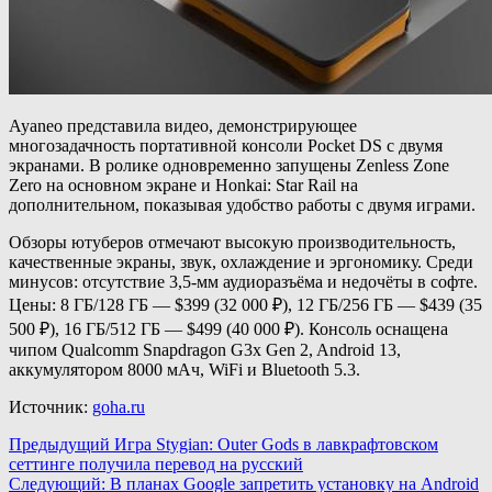
Ayaneo представила видео, демонстрирующее
многозадачность портативной консоли Pocket DS с двумя
экранами. В ролике одновременно запущены Zenless Zone
Zero на основном экране и Honkai: Star Rail на
дополнительном, показывая удобство работы с двумя играми.
Обзоры ютуберов отмечают высокую производительность,
качественные экраны, звук, охлаждение и эргономику. Среди
минусов: отсутствие 3,5-мм аудиоразъёма и недочёты в софте.
Цены: 8 ГБ/128 ГБ — $399 (32 000 ₽), 12 ГБ/256 ГБ — $439 (35
500 ₽), 16 ГБ/512 ГБ — $499 (40 000 ₽). Консоль оснащена
чипом Qualcomm Snapdragon G3x Gen 2, Android 13,
аккумулятором 8000 мАч, WiFi и Bluetooth 5.3.
Источник:
goha.ru
Навигация
Предыдущий
Игра Stygian: Outer Gods в лавкрафтовском
сеттинге получила перевод на русский
записи
Следующий:
В планах Google запретить установку на Android