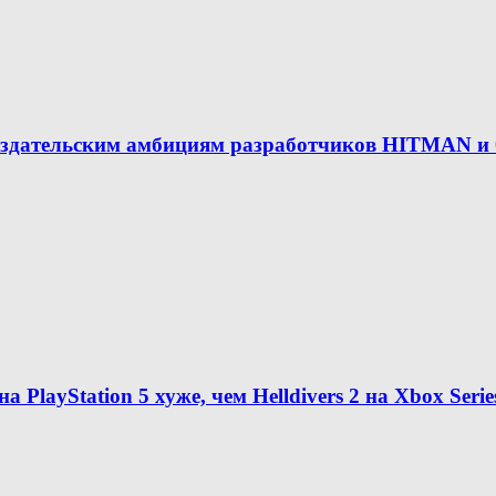
здательским амбициям разработчиков HITMAN и 00
на PlayStation 5 хуже, чем Helldivers 2 на Xbox Serie