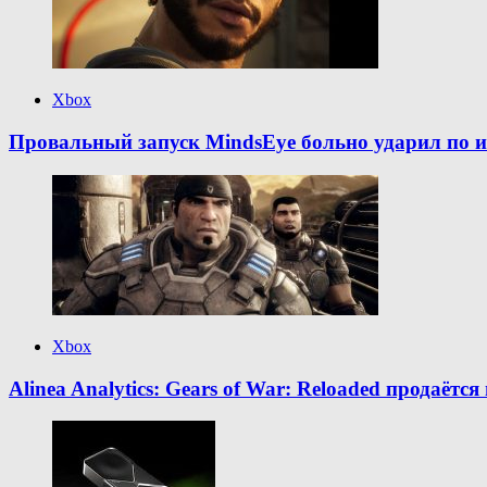
Xbox
Провальный запуск MindsEye больно ударил по и
Xbox
Alinea Analytics: Gears of War: Reloaded продаётся 