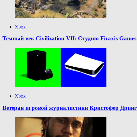
Xbox
Темный век Civilization VII: Студию Firaxis Gam
Xbox
Ветеран игровой журналистики Кристофер Дринг: