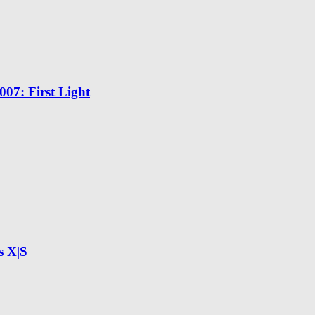
7: First Light
s X|S