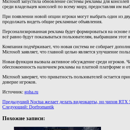
Microsoft запустила обновление системы рекламы для консоле
среди владельцев консолей по всему миру, предоставляя им в
При появлении новой опции игроки могут выбрать один из дву
продолжать видеть общие рекламные объявления.
Персонализированная реклама будет формироваться на основе 
всё равно будут показываться пользователям, выбравшим этот в
Компания подчёркивает, что новая система не собирает допол
Microsoft заявляет, что главной целью является улучшение пол
Новая функция вызвала активное обсуждение среди игроков. Ч
обеспокоенность наличием рекламы на платной платформе и от
Microsoft заверяет, что приватность пользователей остается 
доверие игроков.
Источник:
goha.ru
Навигация
Предыдущий
Noctua желает делать видеокарты, но чипов RTX
Следующий:
Dorfromantik
записи
Похожие записи: