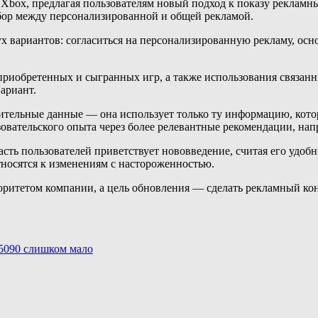
й Xbox, предлагая пользователям новый подход к показу реклам
ыбор между персонализированной и общей рекламой.
х вариантов: согласиться на персонализированную рекламу, осн
приобретенных и сыгранных игр, а также использования связан
ариант.
нительные данные — она использует только ту информацию, кот
ьзовательского опыта через более релевантные рекомендации, на
асть пользователей приветствует нововведение, считая его удо
носятся к изменениям с настороженностью.
приоритетом компании, а цель обновления — сделать рекламный к
 5090 слишком мало