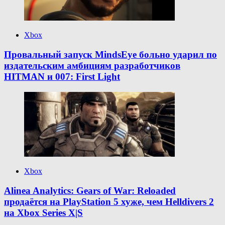
Xbox
Провальный запуск MindsEye больно ударил по
издательским амбициям разработчиков
HITMAN и 007: First Light
Xbox
Alinea Analytics: Gears of War: Reloaded
продаётся на PlayStation 5 хуже, чем Helldivers 2
на Xbox Series X|S