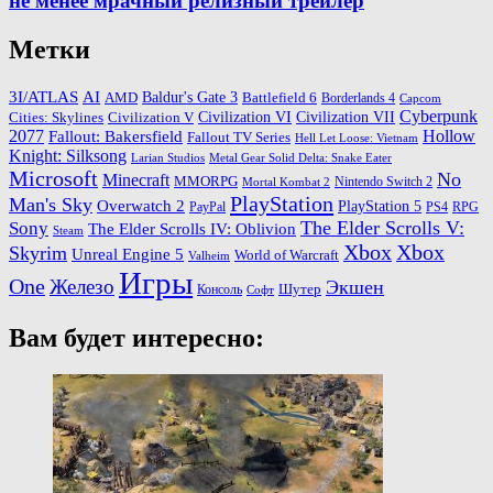
не менее мрачный релизный трейлер
Метки
3I/ATLAS
AI
Baldur's Gate 3
AMD
Battlefield 6
Borderlands 4
Capcom
Cyberpunk
Cities: Skylines
Civilization VI
Civilization VII
Civilization V
2077
Hollow
Fallout: Bakersfield
Fallout TV Series
Hell Let Loose: Vietnam
Knight: Silksong
Larian Studios
Metal Gear Solid Delta: Snake Eater
Microsoft
No
Minecraft
MMORPG
Nintendo Switch 2
Mortal Kombat 2
PlayStation
Man's Sky
Overwatch 2
PlayStation 5
PayPal
PS4
RPG
The Elder Scrolls V:
Sony
The Elder Scrolls IV: Oblivion
Steam
Xbox
Xbox
Skyrim
Unreal Engine 5
World of Warcraft
Valheim
Игры
One
Железо
Экшен
Шутер
Консоль
Софт
Вам будет интересно: