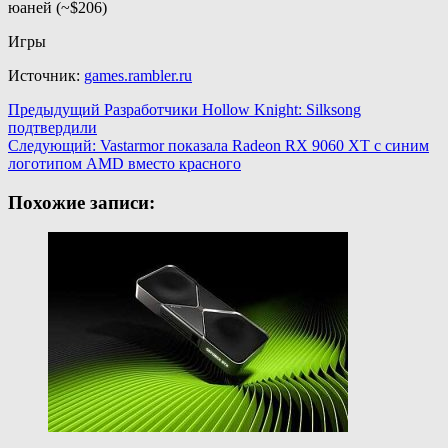
юаней (~$206)
Игры
Источник:
games.rambler.ru
Навигация
Предыдущий
Разработчики Hollow Knight: Silksong
подтвердили
записи
Следующий:
Vastarmor показала Radeon RX 9060 XT с синим
логотипом AMD вместо красного
Похожие записи: