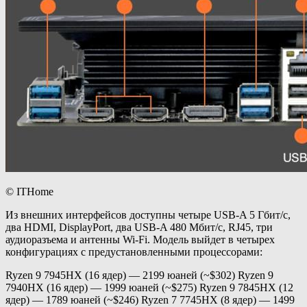
© ITHome
Из внешних интерфейсов доступны четыре USB-A 5 Гбит/с,
два HDMI, DisplayPort, два USB-A 480 Мбит/с, RJ45, три
аудиоразъема и антенны Wi-Fi. Модель выйдет в четырех
конфигурациях с предустановленными процессорами:
Ryzen 9 7945HX (16 ядер) — 2199 юаней (~$302) Ryzen 9
7940HX (16 ядер) — 1999 юаней (~$275) Ryzen 9 7845HX (12
ядер) — 1789 юаней (~$246) Ryzen 7 7745HX (8 ядер) — 1499