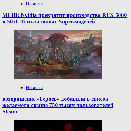
Новости
MLID: Nvidia прекратит производство RTX 5080
и 5070 Ti из-за новых Super-моделей
Новости
возвращение «Героев» добавили в список
желаемого свыше 750 тысяч пользователей
Steam