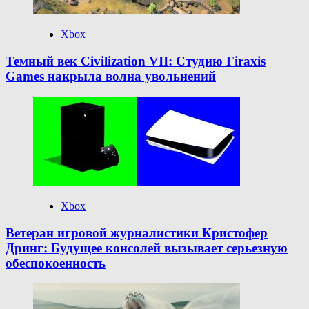
Xbox
Темный век Civilization VII: Студию Firaxis
Games накрыла волна увольнений
Xbox
Ветеран игровой журналистики Кристофер
Дринг: Будущее консолей вызывает серьезную
обеспокоенность