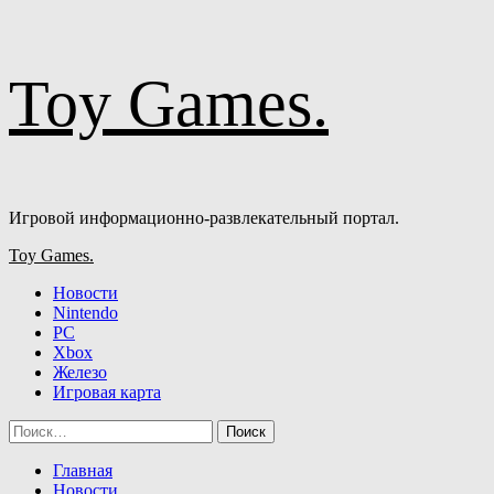
Перейти
Toy Games.
к
содержимому
Игровой информационно-развлекательный портал.
Основное
Toy Games.
меню
Новости
Nintendo
PC
Xbox
Железо
Игровая карта
Найти:
Главная
Новости