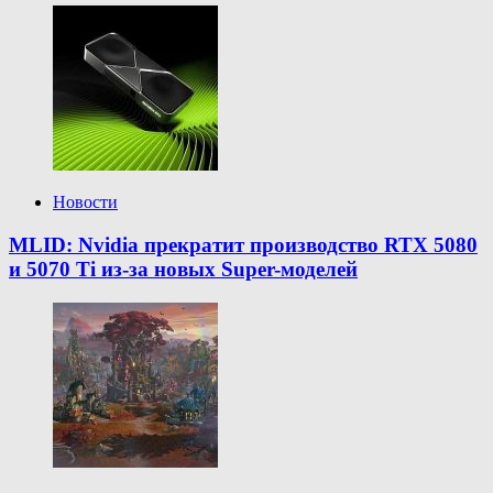
Новости
MLID: Nvidia прекратит производство RTX 5080
и 5070 Ti из-за новых Super-моделей