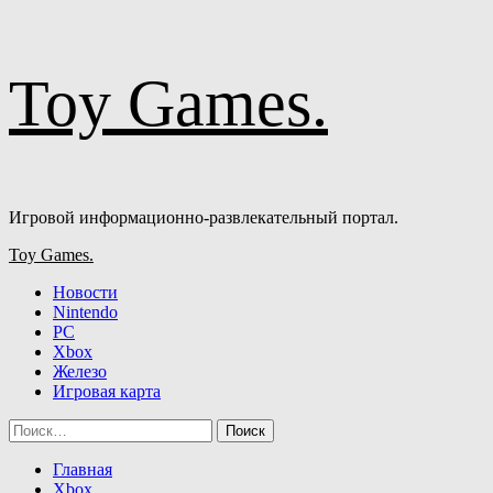
Перейти
Toy Games.
к
содержимому
Игровой информационно-развлекательный портал.
Основное
Toy Games.
меню
Новости
Nintendo
PC
Xbox
Железо
Игровая карта
Найти:
Главная
Xbox