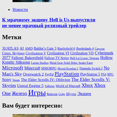
Новости
К мрачному экшену Hell is Us выпустили
не менее мрачный релизный трейлер
Метки
3I/ATLAS
AI
Baldur's Gate 3
AMD
Battlefield 6
Borderlands 4
Capcom
Cyberpunk
Cities: Skylines
Civilization VI
Civilization VII
Civilization V
2077
Hollow
Fallout: Bakersfield
Fallout TV Series
Hell Let Loose: Vietnam
Knight: Silksong
Larian Studios
Metal Gear Solid Delta: Snake Eater
Microsoft
No
Minecraft
MMORPG
Nintendo Switch 2
Mortal Kombat 2
PlayStation
Man's Sky
Overwatch 2
PlayStation 5
PayPal
PS4
RPG
The Elder Scrolls V:
Sony
The Elder Scrolls IV: Oblivion
Steam
Xbox
Xbox
Skyrim
Unreal Engine 5
World of Warcraft
Valheim
Игры
One
Железо
Экшен
Шутер
Консоль
Софт
Вам будет интересно: