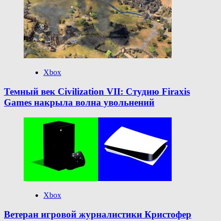
Xbox
Темный век Civilization VII: Студию Firaxis
Games накрыла волна увольнений
Xbox
Ветеран игровой журналистики Кристофер