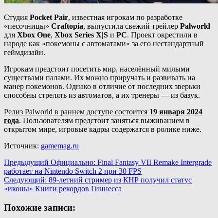
Студия
Pocket Pair
, известная игрокам по разработке
«песочницы»
Craftopia
, выпустила свежий трейлер
Palworld
для
Xbox One
,
Xbox Series X|S
и
PC
. Проект окрестили в
народе как «покемоны с автоматами» за его нестандартный
геймдизайн.
Игрокам предстоит посетить мир, населённый милыми
существами палами. Их можно приручать и развивать на
манер покемонов. Однако в отличие от последних зверьки
способны стрелять из автоматов, а их тренеры — из базук.
Релиз Palworld в раннем доступе состоится
19 января 2024
года
. Пользователям предстоит заняться выживанием в
открытом мире, игровые кадры содержатся в ролике ниже.
Источник:
gamemag.ru
Навигация
Предыдущий
Официально: Final Fantasy VII Remake Intergrade
работает на Nintendo Switch 2 при 30 FPS
записи
Следующий:
89-летний стример из КНР получил статус
«иконы» Книги рекордов Гиннесса
Похожие записи: