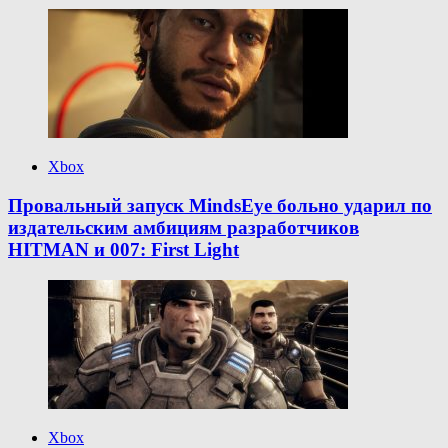
Xbox
Провальный запуск MindsEye больно ударил по
издательским амбициям разработчиков
HITMAN и 007: First Light
Xbox