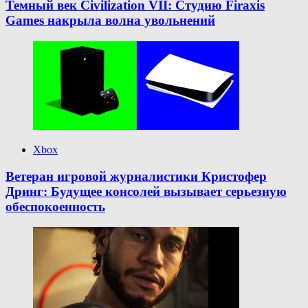
Темный век Civilization VII: Студию Firaxis
Games накрыла волна увольнений
Xbox
Ветеран игровой журналистики Кристофер
Дринг: Будущее консолей вызывает серьезную
обеспокоенность