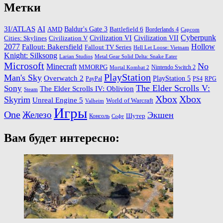
Метки
3I/ATLAS
AI
Baldur's Gate 3
AMD
Battlefield 6
Borderlands 4
Capcom
Cyberpunk
Cities: Skylines
Civilization VI
Civilization VII
Civilization V
2077
Hollow
Fallout: Bakersfield
Fallout TV Series
Hell Let Loose: Vietnam
Knight: Silksong
Larian Studios
Metal Gear Solid Delta: Snake Eater
Microsoft
No
Minecraft
MMORPG
Nintendo Switch 2
Mortal Kombat 2
PlayStation
Man's Sky
Overwatch 2
PlayStation 5
PayPal
PS4
RPG
The Elder Scrolls V:
Sony
The Elder Scrolls IV: Oblivion
Steam
Xbox
Xbox
Skyrim
Unreal Engine 5
World of Warcraft
Valheim
Игры
One
Железо
Экшен
Шутер
Консоль
Софт
Вам будет интересно: