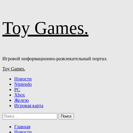
Перейти
Toy Games.
к
содержимому
Игровой информационно-развлекательный портал.
Основное
Toy Games.
меню
Новости
Nintendo
PC
Xbox
Железо
Игровая карта
Найти:
Главная
Новости