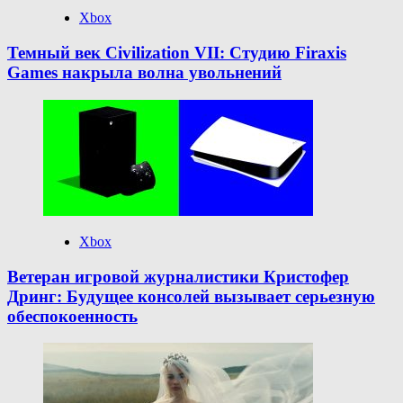
Xbox
Темный век Civilization VII: Студию Firaxis
Games накрыла волна увольнений
Xbox
Ветеран игровой журналистики Кристофер
Дринг: Будущее консолей вызывает серьезную
обеспокоенность