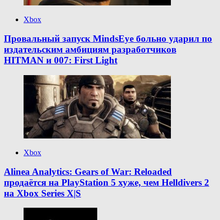
Xbox
Провальный запуск MindsEye больно ударил по
издательским амбициям разработчиков
HITMAN и 007: First Light
Xbox
Alinea Analytics: Gears of War: Reloaded
продаётся на PlayStation 5 хуже, чем Helldivers 2
на Xbox Series X|S