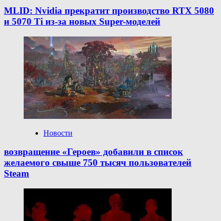
MLID: Nvidia прекратит производство RTX 5080
и 5070 Ti из-за новых Super-моделей
Новости
возвращение «Героев» добавили в список
желаемого свыше 750 тысяч пользователей
Steam