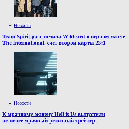
Новости
Team Spirit разгромила Wildcard в первом матче
The International, счёт второй карты 23:1
Новости
К мрачному экшену Hell is Us выпустили
не менее мрачный релизный трейлер