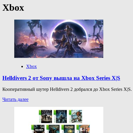
Xbox
Xbox
Helldivers 2 от Sony вышла на Xbox Series X|S
Кооперативный шутер Helldivers 2 добрался до Xbox Series X|S.
Прочитать
Читать далее
больше
о
Helldivers
2
от
Sony