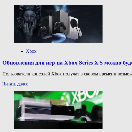
больше
о
Конец
эпохи:
Assassin’s
Creed
Shadows
не
выйдет
на
Xbox
Xbox
One
Обновления для игр на Xbox Series X|S можно бу
и
PlayStation
Пользователи консолей Xbox получат в скором времени возможн
4
—
Прочитать
Читать далее
впервые
больше
с
о
2013
Обновления
года
для
cерия
игр
пропустит
на
старые
Xbox
консоли
Series
X|S