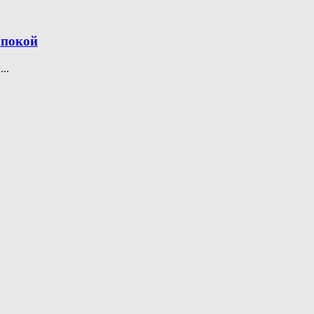
 покой
..