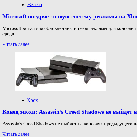
кроссовер
Железо
с
Halo
Microsoft внедряет новую систему рекламы на Xb
3:
ODST
Microsoft запустила обновление системы рекламы для консоле
среди...
Прочитать
Читать далее
больше
о
Microsoft
внедряет
новую
систему
рекламы
на
Xbox
Xbox
Конец эпохи: Assassin’s Creed Shadows не выйдет 
Assassin's Creed Shadows не выйдет на консолях предыдущего п
Прочитать
Читать далее