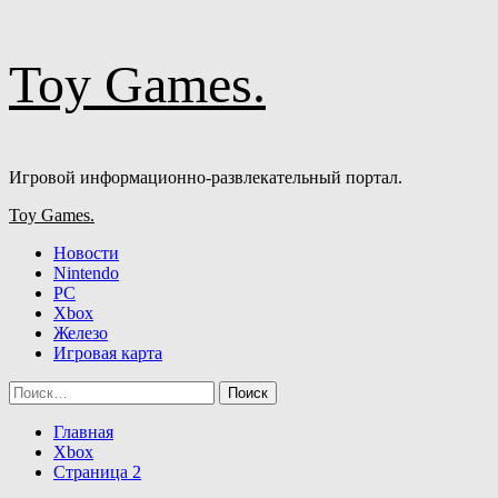
Перейти
Toy Games.
к
содержимому
Игровой информационно-развлекательный портал.
Основное
Toy Games.
меню
Новости
Nintendo
PC
Xbox
Железо
Игровая карта
Найти:
Главная
Xbox
Страница 2