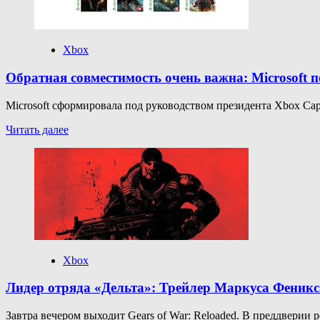
вышла
на
Xbox
Series
Xbox
X|S
Обратная совместимость очень важна: Microsoft
Microsoft сформировала под руководством президента Xbox Сар
Прочитать
Читать далее
больше
о
Обратная
совместимость
очень
важна:
Microsoft
пообещала
сохранить
библиотеку
Xbox
Xbox
для
Лидер отряда «Дельта»: Трейлер Маркуса Феникса
будущих
поколений
Завтра вечером выходит Gears of War: Reloaded. В преддверии