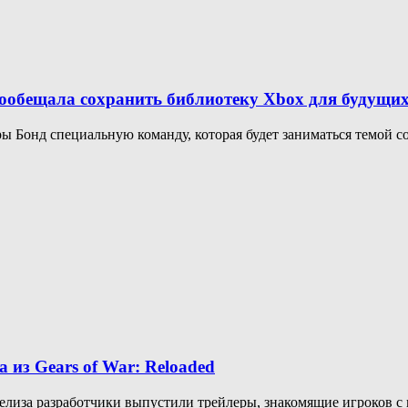
 пообещала сохранить библиотеку Xbox для будущи
ы Бонд специальную команду, которая будет заниматься темой со
 из Gears of War: Reloaded
 релиза разработчики выпустили трейлеры, знакомящие игроков 