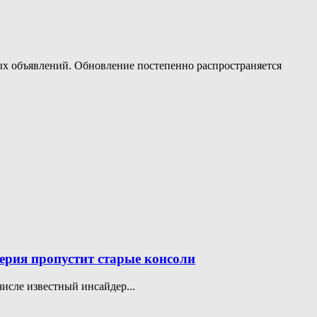
ных объявлений. Обновление постепенно распространяется
 cерия пропустит старые консоли
числе известный инсайдер...