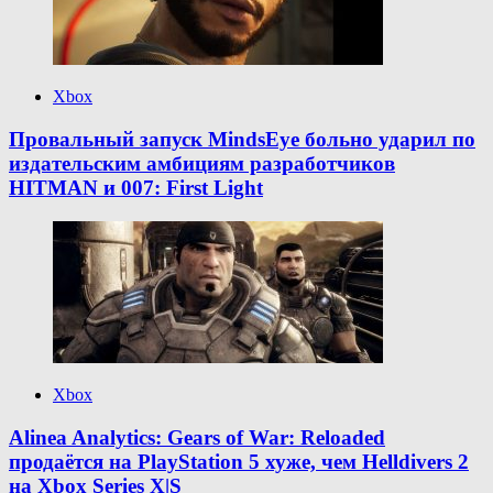
Xbox
Провальный запуск MindsEye больно ударил по
издательским амбициям разработчиков
HITMAN и 007: First Light
Xbox
Alinea Analytics: Gears of War: Reloaded
продаётся на PlayStation 5 хуже, чем Helldivers 2
на Xbox Series X|S