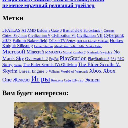
не менее мрачный релизный трейлер
Метки
3I/ATLAS
AI
Baldur's Gate 3
AMD
Battlefield 6
Borderlands 4
Capcom
Cyberpunk
Cities: Skylines
Civilization VI
Civilization VII
Civilization V
2077
Hollow
Fallout: Bakersfield
Fallout TV Series
Hell Let Loose: Vietnam
Knight: Silksong
Larian Studios
Metal Gear Solid Delta: Snake Eater
Microsoft
No
Minecraft
MMORPG
Nintendo Switch 2
Mortal Kombat 2
PlayStation
Man's Sky
Overwatch 2
PlayStation 5
PayPal
PS4
RPG
The Elder Scrolls V:
Sony
The Elder Scrolls IV: Oblivion
Steam
Xbox
Xbox
Skyrim
Unreal Engine 5
World of Warcraft
Valheim
Игры
One
Железо
Экшен
Шутер
Консоль
Софт
Вам будет интересно: