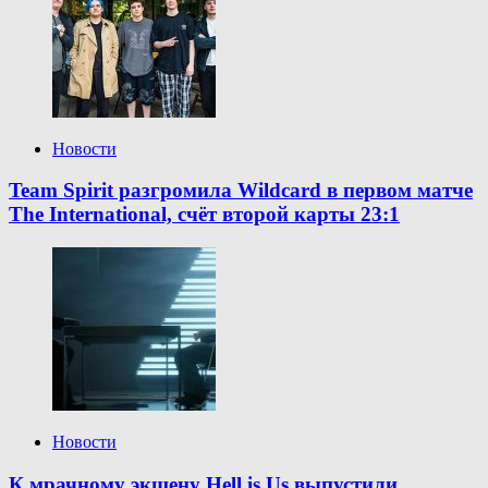
Новости
Team Spirit разгромила Wildcard в первом матче
The International, счёт второй карты 23:1
Новости
К мрачному экшену Hell is Us выпустили