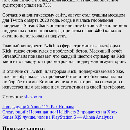
аудитории упали на 73%.
Согласно аналитическому сайту, август стал худшим месяцем
для Twitch с марта 2020 года, когда началась глобальная
пандемия. StreamCharts оценил влияние ботов в 30 миллионов
поддельных часов просмотра, при этом около 4400 каналов
активно использовали накрутку.
Главный конкурент Twitch в сфере стриминга – платформа
Kick, также столкнулся с проблемой ботов. Месячный отчёт
StreamCharts показывает, что каждый шестой стример на Kick
зависит от накрутки просмотров для поддержания аудитории.
В отличие от Twitch, платформа Kick, поддерживаемая Stake,
пока не обращалась к проблеме ботов и не объявляла планы
по борьбе с ними. Компания не комментировала ситуацию с
искусственным завышением статистики на своей платформе.
Источник:
shazoo.ru
Навигация
Предыдущий
Anno 117: Pax Romana
Следующий:
Неожиданно: Helldivers 2 продается на Xbox
записи
Series X|S лучше, чем на PlayStation 5 — Alinea Analytics
Похожие записи: