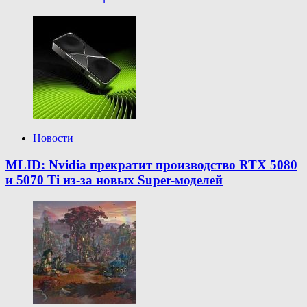
Новости
MLID: Nvidia прекратит производство RTX 5080
и 5070 Ti из-за новых Super-моделей