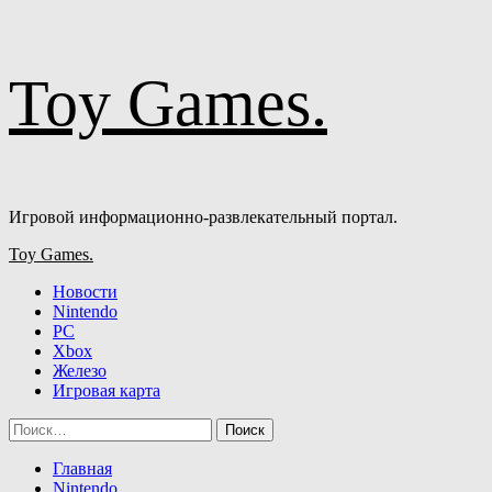
Перейти
Toy Games.
к
содержимому
Игровой информационно-развлекательный портал.
Основное
Toy Games.
меню
Новости
Nintendo
PC
Xbox
Железо
Игровая карта
Найти:
Главная
Nintendo