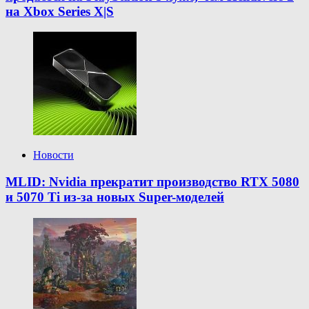
на Xbox Series X|S
Новости
MLID: Nvidia прекратит производство RTX 5080
и 5070 Ti из-за новых Super-моделей