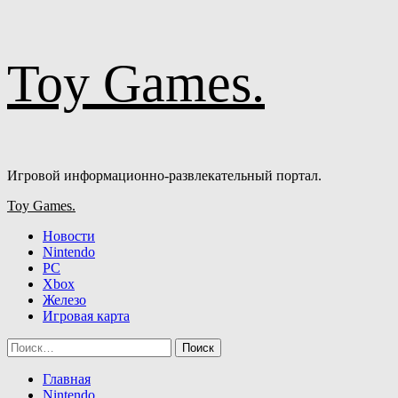
Перейти
Toy Games.
к
содержимому
Игровой информационно-развлекательный портал.
Основное
Toy Games.
меню
Новости
Nintendo
PC
Xbox
Железо
Игровая карта
Найти:
Главная
Nintendo