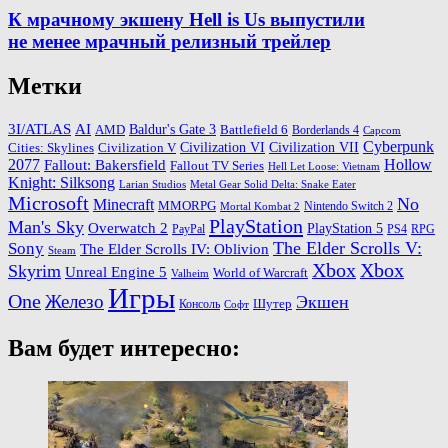
К мрачному экшену Hell is Us выпустили
не менее мрачный релизный трейлер
Метки
3I/ATLAS
AI
Baldur's Gate 3
AMD
Battlefield 6
Borderlands 4
Capcom
Cyberpunk
Cities: Skylines
Civilization VI
Civilization VII
Civilization V
2077
Hollow
Fallout: Bakersfield
Fallout TV Series
Hell Let Loose: Vietnam
Knight: Silksong
Larian Studios
Metal Gear Solid Delta: Snake Eater
Microsoft
No
Minecraft
MMORPG
Nintendo Switch 2
Mortal Kombat 2
PlayStation
Man's Sky
Overwatch 2
PlayStation 5
PayPal
PS4
RPG
The Elder Scrolls V:
Sony
The Elder Scrolls IV: Oblivion
Steam
Xbox
Xbox
Skyrim
Unreal Engine 5
World of Warcraft
Valheim
Игры
One
Железо
Экшен
Шутер
Консоль
Софт
Вам будет интересно: