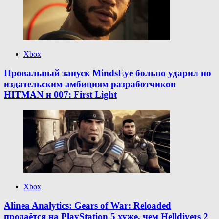
Xbox
Провальный запуск MindsEye больно ударил по
издательским амбициям разработчиков
HITMAN и 007: First Light
Xbox
Alinea Analytics: Gears of War: Reloaded
продаётся на PlayStation 5 хуже, чем Helldivers 2