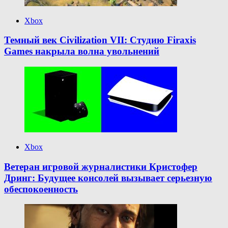
Xbox
Темный век Civilization VII: Студию Firaxis
Games накрыла волна увольнений
Xbox
Ветеран игровой журналистики Кристофер
Дринг: Будущее консолей вызывает серьезную
обеспокоенность