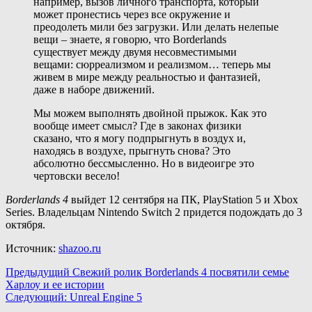
например, вызов личного транспорта, который
может пронестись через все окружение и
преодолеть мили без загрузки. Или делать нелепые
вещи – знаете, я говорю, что Borderlands
существует между двумя несовместимыми
вещами: сюрреализмом и реализмом… теперь мы
живем в мире между реальностью и фантазией,
даже в наборе движений.
Мы можем выполнять двойной прыжок. Как это
вообще имеет смысл? Где в законах физики
сказано, что я могу подпрыгнуть в воздух и,
находясь в воздухе, прыгнуть снова? Это
абсолютно бессмысленно. Но в видеоигре это
чертовски весело!
Borderlands 4
выйдет 12 сентября на ПК, PlayStation 5 и Xbox
Series. Владельцам Nintendo Switch 2 придется подождать до 3
октября.
Источник:
shazoo.ru
Навигация
Предыдущий
Свежий ролик Borderlands 4 посвятили семье
Харлоу и ее истории
записи
Следующий:
Unreal Engine 5