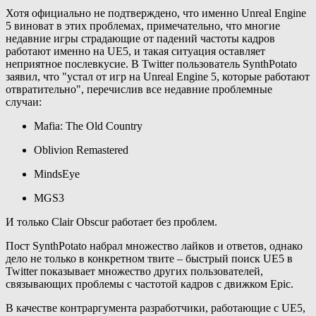
Хотя официально не подтверждено, что именно Unreal Engine
5 виноват в этих проблемах, примечательно, что многие
недавние игры страдающие от падений частоты кадров
работают именно на UE5, и такая ситуация оставляет
неприятное послевкусие. В Twitter пользователь SynthPotato
заявил, что "устал от игр на Unreal Engine 5, которые работают
отвратительно", перечислив все недавние проблемные
случаи:
Mafia: The Old Country
Oblivion Remastered
MindsEye
MGS3
И только Clair Obscur работает без проблем.
Пост SynthPotato набрал множество лайков и ответов, однако
дело не только в конкретном твите – быстрый поиск UE5 в
Twitter показывает множество других пользователей,
связывающих проблемы с частотой кадров с движком Epic.
В качестве контраргумента разработчики, работающие с UE5,