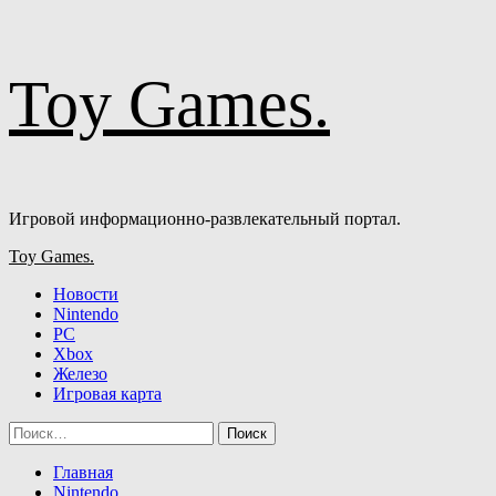
Перейти
Toy Games.
к
содержимому
Игровой информационно-развлекательный портал.
Основное
Toy Games.
меню
Новости
Nintendo
PC
Xbox
Железо
Игровая карта
Найти:
Главная
Nintendo