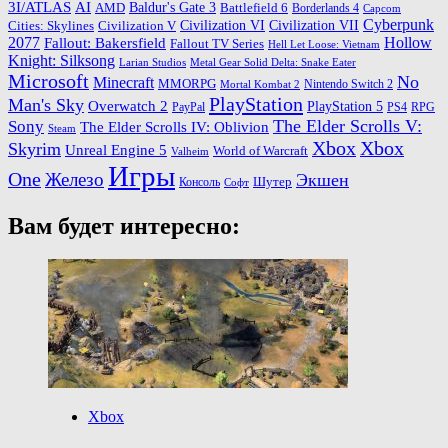
3I/ATLAS
AI
Baldur's Gate 3
AMD
Battlefield 6
Borderlands 4
Capcom
Cyberpunk
Cities: Skylines
Civilization VI
Civilization VII
Civilization V
2077
Hollow
Fallout: Bakersfield
Fallout TV Series
Hell Let Loose: Vietnam
Knight: Silksong
Larian Studios
Metal Gear Solid Delta: Snake Eater
Microsoft
No
Minecraft
MMORPG
Nintendo Switch 2
Mortal Kombat 2
PlayStation
Man's Sky
Overwatch 2
PlayStation 5
PayPal
PS4
RPG
The Elder Scrolls V:
Sony
The Elder Scrolls IV: Oblivion
Steam
Xbox
Xbox
Skyrim
Unreal Engine 5
World of Warcraft
Valheim
Игры
One
Железо
Экшен
Шутер
Консоль
Софт
Вам будет интересно:
Xbox