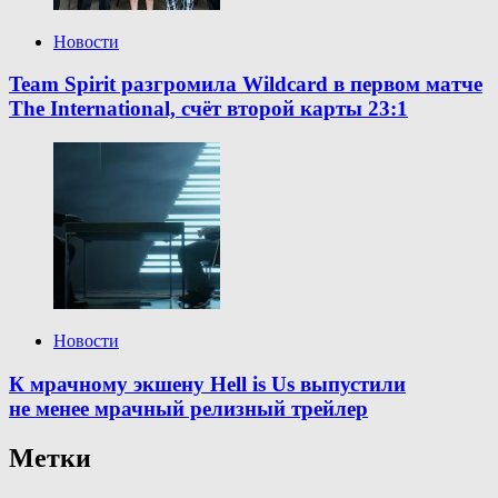
Новости
Team Spirit разгромила Wildcard в первом матче
The International, счёт второй карты 23:1
Новости
К мрачному экшену Hell is Us выпустили
не менее мрачный релизный трейлер
Метки