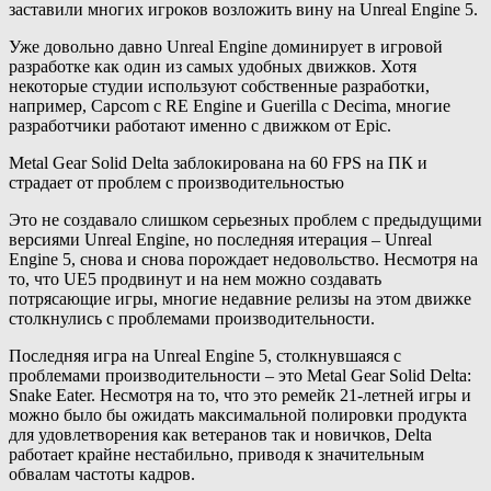
заставили многих игроков возложить вину на Unreal Engine 5.
Уже довольно давно Unreal Engine доминирует в игровой
разработке как один из самых удобных движков. Хотя
некоторые студии используют собственные разработки,
например, Capcom с RE Engine и Guerilla с Decima, многие
разработчики работают именно с движком от Epic.
Metal Gear Solid Delta заблокирована на 60 FPS на ПК и
страдает от проблем с производительностью
Это не создавало слишком серьезных проблем с предыдущими
версиями Unreal Engine, но последняя итерация – Unreal
Engine 5, снова и снова порождает недовольство. Несмотря на
то, что UE5 продвинут и на нем можно создавать
потрясающие игры, многие недавние релизы на этом движке
столкнулись с проблемами производительности.
Последняя игра на Unreal Engine 5, столкнувшаяся с
проблемами производительности – это Metal Gear Solid Delta:
Snake Eater. Несмотря на то, что это ремейк 21-летней игры и
можно было бы ожидать максимальной полировки продукта
для удовлетворения как ветеранов так и новичков, Delta
работает крайне нестабильно, приводя к значительным
обвалам частоты кадров.