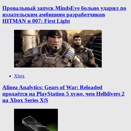
Провальный запуск MindsEye больно ударил по
издательским амбициям разработчиков
HITMAN и 007: First Light
Xbox
Alinea Analytics: Gears of War: Reloaded
продаётся на PlayStation 5 хуже, чем Helldivers 2
на Xbox Series X|S