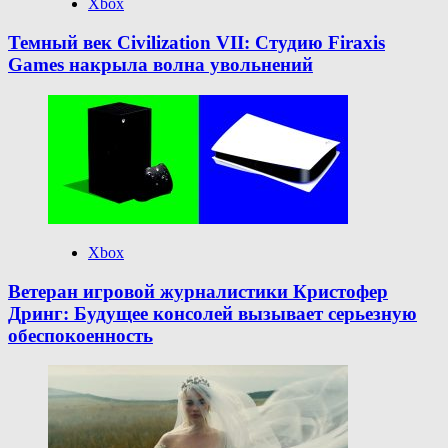
Xbox
Темный век Civilization VII: Студию Firaxis
Games накрыла волна увольнений
Xbox
Ветеран игровой журналистики Кристофер
Дринг: Будущее консолей вызывает серьезную
обеспокоенность