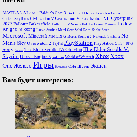
3I/ATLAS
AI
Baldur's Gate 3
AMD
Battlefield 6
Borderlands 4
Capcom
Cyberpunk
Cities: Skylines
Civilization VI
Civilization VII
Civilization V
2077
Hollow
Fallout: Bakersfield
Fallout TV Series
Hell Let Loose: Vietnam
Knight: Silksong
Larian Studios
Metal Gear Solid Delta: Snake Eater
Microsoft
No
Minecraft
MMORPG
Nintendo Switch 2
Mortal Kombat 2
PlayStation
Man's Sky
Overwatch 2
PlayStation 5
PayPal
PS4
RPG
The Elder Scrolls V:
Sony
The Elder Scrolls IV: Oblivion
Steam
Xbox
Xbox
Skyrim
Unreal Engine 5
World of Warcraft
Valheim
Игры
One
Железо
Экшен
Шутер
Консоль
Софт
Вам будет интересно: