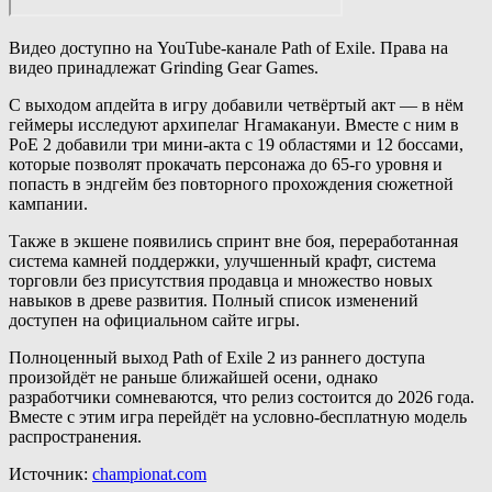
Видео доступно на YouTube-канале Path of Exile. Права на
видео принадлежат Grinding Gear Games.
С выходом апдейта в игру добавили четвёртый акт — в нём
геймеры исследуют архипелаг Нгамакануи. Вместе с ним в
PoE 2 добавили три мини-акта с 19 областями и 12 боссами,
которые позволят прокачать персонажа до 65-го уровня и
попасть в эндгейм без повторного прохождения сюжетной
кампании.
Также в экшене появились спринт вне боя, переработанная
система камней поддержки, улучшенный крафт, система
торговли без присутствия продавца и множество новых
навыков в древе развития. Полный список изменений
доступен на официальном сайте игры.
Полноценный выход Path of Exile 2 из раннего доступа
произойдёт не раньше ближайшей осени, однако
разработчики сомневаются, что релиз состоится до 2026 года.
Вместе с этим игра перейдёт на условно-бесплатную модель
распространения.
Источник:
championat.com