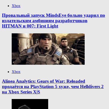
Xbox
Провальный запуск MindsEye больно ударил по
издательским амбициям разработчиков
HITMAN и 007: First Light
Xbox
Alinea Analytics: Gears of War: Reloaded
продаётся на PlayStation 5 хуже, чем Helldivers 2
на Xbox Series X|S