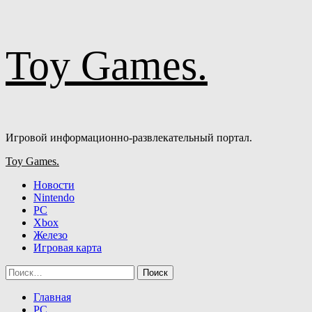
Перейти
Toy Games.
к
содержимому
Игровой информационно-развлекательный портал.
Основное
Toy Games.
меню
Новости
Nintendo
PC
Xbox
Железо
Игровая карта
Найти:
Главная
PC