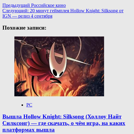
Навигация
Предыдущий
Российское кино
Следующий:
20 минут геймплея Hollow Knight: Silksong от
записи
IGN — релиз 4 сентября
Похожие записи:
PC
Вышла Hollow Knight: Silksong (Холлоу Найт
Силксонг) — где скачать, о чём игра, на каких
платформах вышла