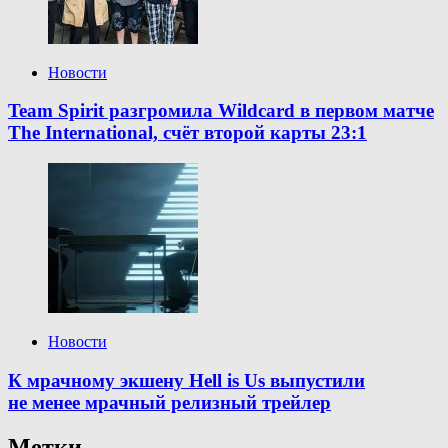
Новости
Team Spirit разгромила Wildcard в первом матче
The International, счёт второй карты 23:1
Новости
К мрачному экшену Hell is Us выпустили
не менее мрачный релизный трейлер
Метки