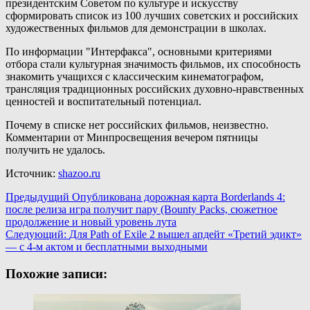
президентским Советом по культуре и искусству
сформировать список из 100 лучших советских и российских
художественных фильмов для демонстрации в школах.
По информации "Интерфакса", основными критериями
отбора стали культурная значимость фильмов, их способность
знакомить учащихся с классическим кинематографом,
трансляция традиционных российских духовно-нравственных
ценностей и воспитательный потенциал.
Почему в списке нет российских фильмов, неизвестно.
Комментарии от Минпросвещения вечером пятницы
получить не удалось.
Источник:
shazoo.ru
Навигация
Предыдущий
Опубликована дорожная карта Borderlands 4:
после релиза игра получит пару (Bounty Packs, сюжетное
записи
продолжение и новый уровень лута
Следующий:
Для Path of Exile 2 вышел апдейт «Третий эдикт»
— с 4-м актом и бесплатными выходными
Похожие записи: