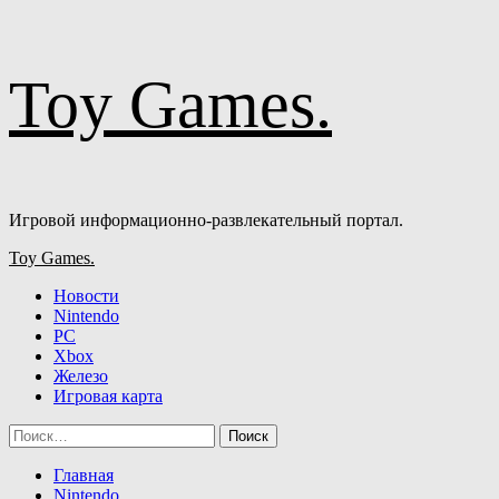
Перейти
Toy Games.
к
содержимому
Игровой информационно-развлекательный портал.
Основное
Toy Games.
меню
Новости
Nintendo
PC
Xbox
Железо
Игровая карта
Найти:
Главная
Nintendo