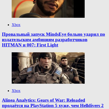
Xbox
Провальный запуск MindsEye больно ударил по
издательским амбициям разработчиков
HITMAN и 007: First Light
Xbox
Alinea Analytics: Gears of War: Reloaded
продаётся на PlayStation 5 хуже, чем Helldivers 2