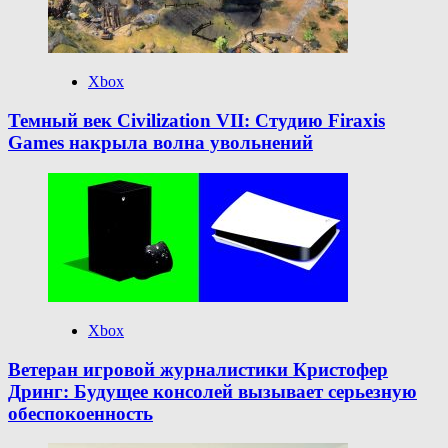
Xbox
Темный век Civilization VII: Студию Firaxis
Games накрыла волна увольнений
Xbox
Ветеран игровой журналистики Кристофер
Дринг: Будущее консолей вызывает серьезную
обеспокоенность