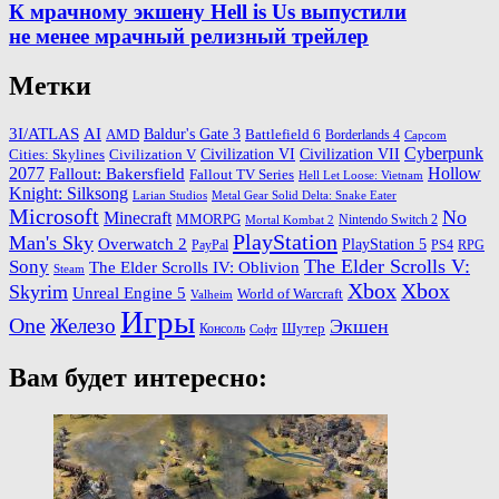
К мрачному экшену Hell is Us выпустили
не менее мрачный релизный трейлер
Метки
3I/ATLAS
AI
Baldur's Gate 3
AMD
Battlefield 6
Borderlands 4
Capcom
Cyberpunk
Cities: Skylines
Civilization VI
Civilization VII
Civilization V
2077
Hollow
Fallout: Bakersfield
Fallout TV Series
Hell Let Loose: Vietnam
Knight: Silksong
Larian Studios
Metal Gear Solid Delta: Snake Eater
Microsoft
No
Minecraft
MMORPG
Nintendo Switch 2
Mortal Kombat 2
PlayStation
Man's Sky
Overwatch 2
PlayStation 5
PayPal
PS4
RPG
The Elder Scrolls V:
Sony
The Elder Scrolls IV: Oblivion
Steam
Xbox
Xbox
Skyrim
Unreal Engine 5
World of Warcraft
Valheim
Игры
One
Железо
Экшен
Шутер
Консоль
Софт
Вам будет интересно: