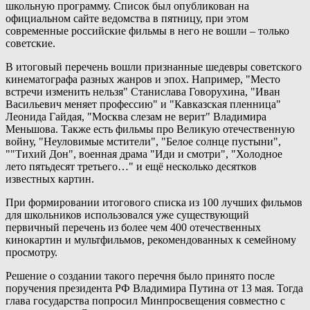
школьную программу. Список был опубликован на
официальном сайте ведомства в пятницу, при этом
современные российские фильмы в него не вошли – только
советские.
В итоговый перечень вошли признанные шедевры советского
кинематографа разных жанров и эпох. Например, "Место
встречи изменить нельзя" Станислава Говорухина, "Иван
Васильевич меняет профессию" и "Кавказская пленница"
Леонида Гайдая, "Москва слезам не верит" Владимира
Меньшова. Также есть фильмы про Великую отечественную
войну, "Неуловимые мстители", "Белое солнце пустыни",
""Тихий Дон", военная драма "Иди и смотри", "Холодное
лето пятьдесят третьего…" и ещё несколько десятков
известных картин.
При формировании итогового списка из 100 лучших фильмов
для школьников использовался уже существующий
первичный перечень из более чем 400 отечественных
кинокартин и мультфильмов, рекомендованных к семейному
просмотру.
Решение о создании такого перечня было принято после
поручения президента РФ Владимира Путина от 13 мая. Тогда
глава государства попросил Минпросвещения совместно с